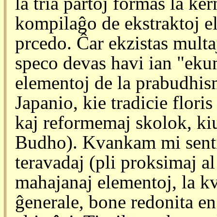
la tria partoj formas la ker
kompilaĝo de ekstraktoj el 
prcedo. Ĉar ekzistas multaj
speco devas havi ian "eku
elementoj de la prabudhism
Japanio, kie tradicie floris
kaj reformemaj skolok, ki
Budho). Kvankam mi sentis
teravadaj (pli proksimaj al
mahajanaj elementoj, la kv
ĝenerale, bone redonita en 