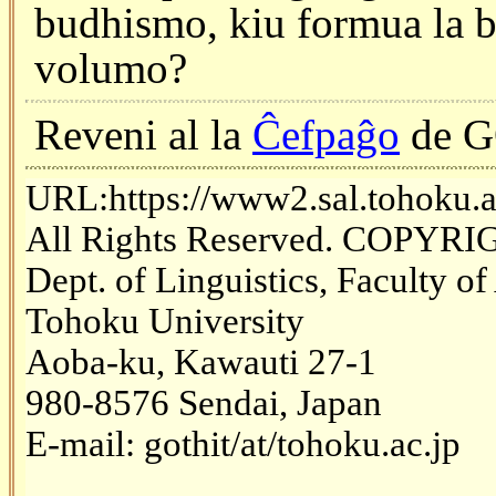
budhismo, kiu formua la b
volumo?
Reveni al la
Ĉefpaĝo
de 
URL:https://www2.sal.tohoku.a
All Rights Reserved. COPYRI
Dept. of Linguistics, Faculty of
Tohoku University
Aoba-ku, Kawauti 27-1
980-8576 Sendai, Japan
E-mail: gothit/at/tohoku.ac.jp