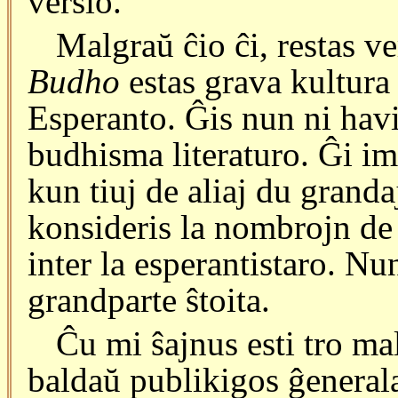
versio.
Malgraŭ ĉio ĉi, restas v
Budho
estas grava kultura 
Esperanto. Ĝis nun ni hav
budhisma literaturo. Ĝi im
kun tiuj de aliaj du grandaj
konsideris la nombrojn de l
inter la esperantistaro. Nun
grandparte ŝtoita.
Ĉu mi ŝajnus esti tro ma
baldaŭ publikigos ĝeneral