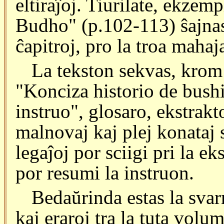
eltiraĵoj. Tiurilate, ekzem
Budho" (p.102-113) ŝajnas 
ĉapitroj, pro la troa mahaj
La tekston sekvas, krom 
"Konciza historio de bush
instruo", glosaro, ekstrakt
malnovaj kaj plej konataj 
legaĵoj por sciigi pri la e
por resumi la instruon.
Bedaŭrinda estas la sva
kaj eraroj tra la tuta volu