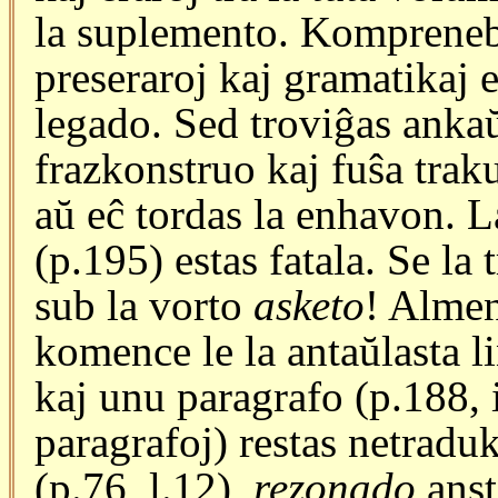
la suplemento. Komprenebl
preseraroj kaj gramatikaj e
legado. Sed troviĝas anka
frazkonstruo kaj fuŝa trak
aŭ eĉ tordas la enhavon. L
(p.195) estas fatala. Se la
sub la vorto
asketo
! Almen
komence le la antaŭlasta li
kaj unu paragrafo (p.188, i
paragrafoj) restas netradu
(p.76, l.12),
rezonado
anst