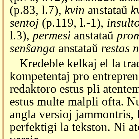
(p.83, l.7),
kvin
anstataŭ
k
sentoj
(p.119, l.-1),
insult
l.3),
permesi
anstataŭ
prom
senŝanga
anstataŭ
restas 
Kredeble kelkaj el la tra
kompetentaj pro entrepreni
redaktoro estus pli atente
estus multe malpli ofta. Nu
angla versioj jammontris,
perfektigi la tekston. Ni 