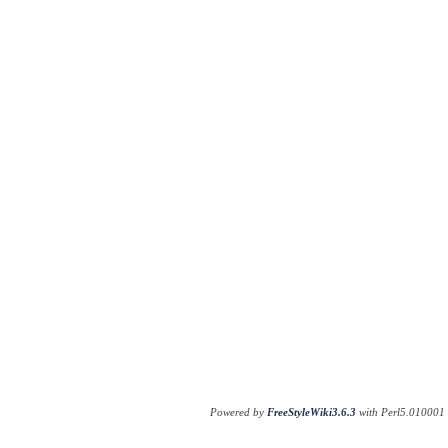
Powered by
FreeStyleWiki3.6.3
with Perl5.010001