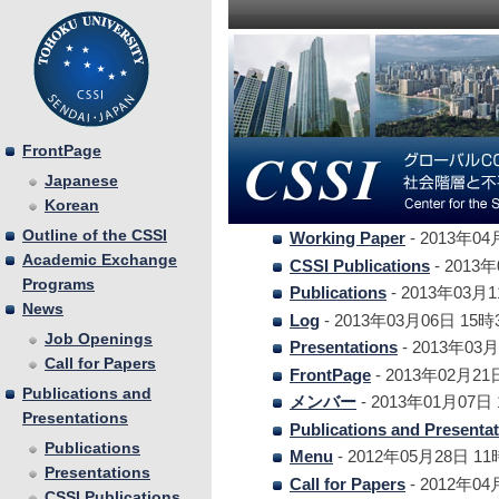
FrontPage
Japanese
Korean
Outline of the CSSI
Working Paper
- 2013年0
Academic Exchange
CSSI Publications
- 2013
Programs
Publications
- 2013年03月
News
Log
- 2013年03月06日 15
Job Openings
Presentations
- 2013年03
Call for Papers
FrontPage
- 2013年02月21
Publications and
メンバー
- 2013年01月07日
Presentations
Publications and Presenta
Publications
Menu
- 2012年05月28日 1
Presentations
Call for Papers
- 2012年0
CSSI Publications