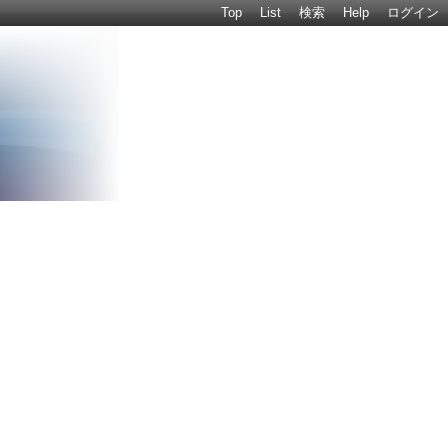
Top
List
検索
Help
ログイン