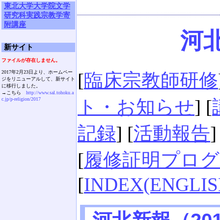
東北大学大学院文学
研究科実践宗教学寄
附講座
河北
新サイト
ファイルが存在しません。
2017年2月23日より、ホームペー
[
臨床宗教師研修
ジをリニューアルして、新サイト
に移行しました。
→こちら
http://www.sal.tohoku.a
c.jp/p-religion/2017
ト・お知らせ
] [
記録
] [
活動報告
]
[
履修証明プログ
[
INDEX(ENGLIS