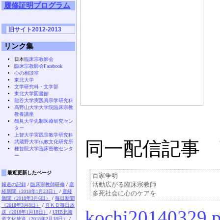
履修証明プログラム
旧サイト2012-2013
リンク集
日本
臨床宗教師会
臨床宗教師会Facebook
心の相談室
東北大学
文学研究科・文学部
東北大学図書館
龍谷大学実践真宗学研究科
高野山大学大学院臨床宗教
教養講座
鶴見大学先制医療研究セン
ター
上智大学実践宗教学研究科
同一配信記事 高
武蔵野大学仏教文化研究所
種智院大学臨床密教センタ
ー
最近更新したページ
百家争明

活動広がる臨床宗教師

報道の記録
/
臨床宗教師研修
/
産
経新聞（2018年1月23日）
/
産経
新聞（2018年3月6日）
/
毎日新聞
（2018年3月8日）
/
ＲＫＢ毎日放
kochi20140329.p
送（2018年1月18日）
/
UHB北海
道文化放送（2018年2月18日）
/