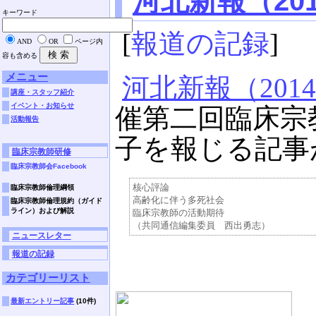
河北新報（201
キーワード
[
報道の記録
]
AND
OR
ページ内
容も含める
メニュー
河北新報（201
講座・スタッフ紹介
イベント・お知らせ
催第二回臨床宗
活動報告
子を報じる記事
臨床宗教師研修
臨床宗教師会Facebook
核心評論

臨床宗教師倫理綱領
高齢化に伴う多死社会

臨床宗教師倫理規約（ガイド
ライン）および解説
臨床宗教師の活動期待

ニュースレター
報道の記録
カテゴリーリスト
最新エントリー記事
(10件)