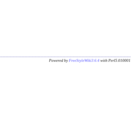
Powered by
FreeStyleWiki3.6.4
with Perl5.010001