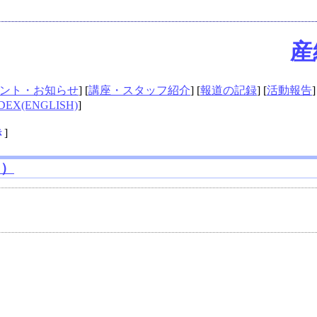
産
ント・お知らせ
] [
講座・スタッフ紹介
] [
報道の記録
] [
活動報告
]
DEX(ENGLISH)
]
き
]
日）