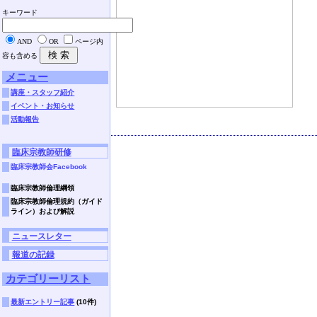
キーワード
AND
OR
ページ内
容も含める
メニュー
講座・スタッフ紹介
イベント・お知らせ
活動報告
臨床宗教師研修
臨床宗教師会Facebook
臨床宗教師倫理綱領
臨床宗教師倫理規約（ガイド
ライン）および解説
ニュースレター
報道の記録
カテゴリーリスト
最新エントリー記事
(10件)