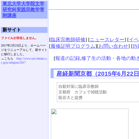
東北大学大学院文学
研究科実践宗教学寄
附講座
新サイト
ファイルが存在しません。
[
臨床宗教師研修
] [
ニュースレター
] [
イベ
[
履修証明プログラム
][
お問い合わせ
] [
IN
2017年2月23日より、ホームペー
ジをリニューアルして、新サイト
に移行しました。
[
報道の記録
,
修了生の活動・各地の動
→こちら
http://www.sal.tohoku.a
c.jp/p-religion/2017
産経新聞京都（2015年6月22
自殺対策に臨床宗教師

京都府　カフェで傾聴活動
