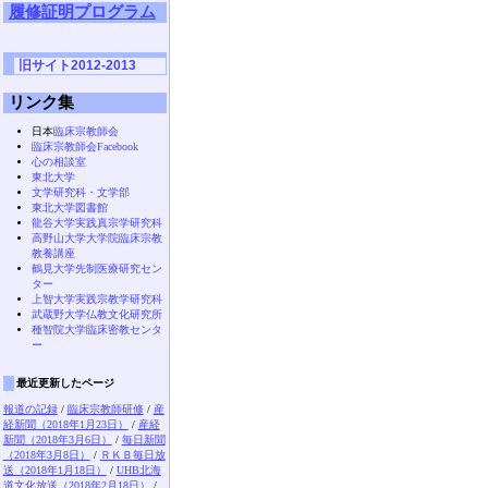
履修証明プログラム
旧サイト2012-2013
リンク集
日本
臨床宗教師会
臨床宗教師会Facebook
心の相談室
東北大学
文学研究科・文学部
東北大学図書館
龍谷大学実践真宗学研究科
高野山大学大学院臨床宗教
教養講座
鶴見大学先制医療研究セン
ター
上智大学実践宗教学研究科
武蔵野大学仏教文化研究所
種智院大学臨床密教センタ
ー
最近更新したページ
報道の記録
/
臨床宗教師研修
/
産
経新聞（2018年1月23日）
/
産経
新聞（2018年3月6日）
/
毎日新聞
（2018年3月8日）
/
ＲＫＢ毎日放
送（2018年1月18日）
/
UHB北海
道文化放送（2018年2月18日）
/