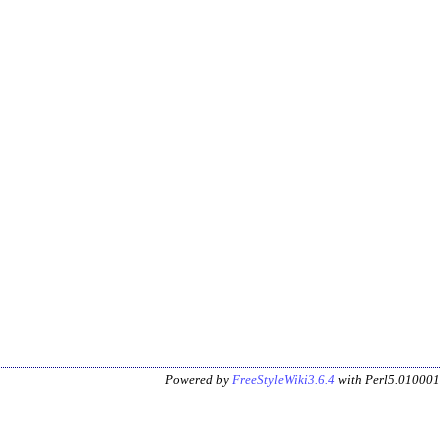
Powered by
FreeStyleWiki3.6.4
with Perl5.010001