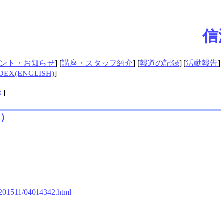
信
ント・お知らせ
] [
講座・スタッフ紹介
] [
報道の記録
] [
活動報告
]
DEX(ENGLISH)
]
き
]
日）
e/201511/04014342.html