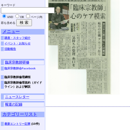
キーワード
AND
OR
ページ内
容も含める
メニュー
講座・スタッフ紹介
イベント・お知らせ
活動報告
臨床宗教師研修
臨床宗教師会Facebook
臨床宗教師倫理綱領
臨床宗教師倫理規約（ガイド
ライン）および解説
ニュースレター
報道の記録
カテゴリーリスト
最新エントリー記事
(10件)