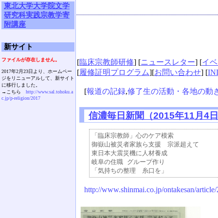
東北大学大学院文学
研究科実践宗教学寄
附講座
新サイト
ファイルが存在しません。
[
臨床宗教師研修
] [
ニュースレター
] [
イベ
[
履修証明プログラム
][
お問い合わせ
] [
IN
2017年2月23日より、ホームペー
ジをリニューアルして、新サイト
に移行しました。
[
報道の記録
,
修了生の活動・各地の動
→こちら
http://www.sal.tohoku.a
c.jp/p-religion/2017
信濃毎日新聞（2015年11月4
「臨床宗教師」心のケア模索　

御嶽山被災者家族ら支援　宗派超えて

東日本大震災機に人材養成

岐阜の住職 グループ作り　

http://www.shinmai.co.jp/ontakesan/articl