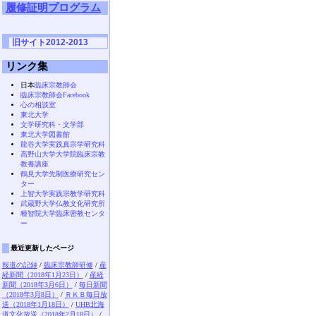
履修証明プログラム
旧サイト2012-2013
リンク集
日本
臨床宗教師会
臨床宗教師会Facebook
心の相談室
東北大学
文学研究科・文学部
東北大学図書館
龍谷大学実践真宗学研究科
高野山大学大学院臨床宗教
教養講座
鶴見大学先制医療研究セン
ター
上智大学実践宗教学研究科
武蔵野大学仏教文化研究所
種智院大学臨床密教センタ
ー
最近更新したページ
報道の記録
/
臨床宗教師研修
/
産
経新聞（2018年1月23日）
/
産経
新聞（2018年3月6日）
/
毎日新聞
（2018年3月8日）
/
ＲＫＢ毎日放
送（2018年1月18日）
/
UHB北海
道文化放送（2018年2月18日）
/