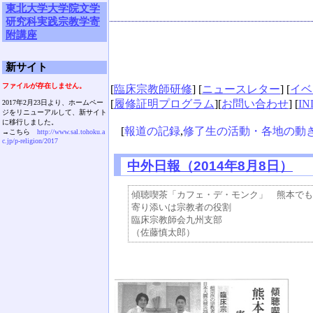
東北大学大学院文学
研究科実践宗教学寄
附講座
新サイト
ファイルが存在しません。
[
臨床宗教師研修
] [
ニュースレター
] [
イベ
[
履修証明プログラム
][
お問い合わせ
] [
IN
2017年2月23日より、ホームペー
ジをリニューアルして、新サイト
に移行しました。
[
報道の記録
,
修了生の活動・各地の動
→こちら
http://www.sal.tohoku.a
c.jp/p-religion/2017
中外日報（2014年8月8日）
傾聴喫茶「カフェ・デ・モンク」　熊本でも
寄り添いは宗教者の役割

臨床宗教師会九州支部
