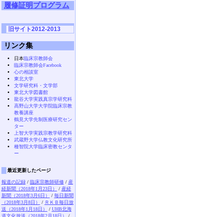
履修証明プログラム
旧サイト2012-2013
リンク集
日本
臨床宗教師会
臨床宗教師会Facebook
心の相談室
東北大学
文学研究科・文学部
東北大学図書館
龍谷大学実践真宗学研究科
高野山大学大学院臨床宗教
教養講座
鶴見大学先制医療研究セン
ター
上智大学実践宗教学研究科
武蔵野大学仏教文化研究所
種智院大学臨床密教センタ
ー
最近更新したページ
報道の記録
/
臨床宗教師研修
/
産
経新聞（2018年1月23日）
/
産経
新聞（2018年3月6日）
/
毎日新聞
（2018年3月8日）
/
ＲＫＢ毎日放
送（2018年1月18日）
/
UHB北海
道文化放送（2018年2月18日）
/