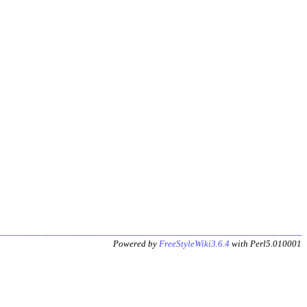
Powered by
FreeStyleWiki3.6.4
with Perl5.010001