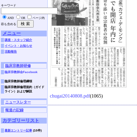
キーワード
AND
OR
ページ内
容も含める
メニュー
講座・スタッフ紹介
イベント・お知らせ
活動報告
臨床宗教師研修
臨床宗教師会Facebook
臨床宗教師倫理綱領
臨床宗教師倫理規約（ガイド
ライン）および解説
chugai20140808.pdf
(1065)
ニュースレター
報道の記録
カテゴリーリスト
最新エントリー記事
(10件)