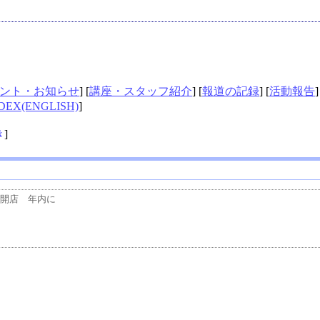
ント・お知らせ
] [
講座・スタッフ紹介
] [
報道の記録
] [
活動報告
]
DEX(ENGLISH)
]
き
]
開店　年内に
