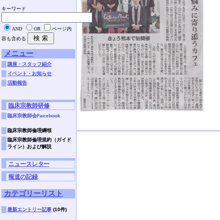
キーワード
AND
OR
ページ内
容も含める
メニュー
講座・スタッフ紹介
イベント・お知らせ
活動報告
臨床宗教師研修
臨床宗教師会Facebook
臨床宗教師倫理綱領
臨床宗教師倫理規約（ガイド
ライン）および解説
ニュースレター
報道の記録
カテゴリーリスト
最新エントリー記事
(10件)