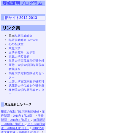
履修証明プログラム
旧サイト2012-2013
リンク集
日本
臨床宗教師会
臨床宗教師会Facebook
心の相談室
東北大学
文学研究科・文学部
東北大学図書館
龍谷大学実践真宗学研究科
高野山大学大学院臨床宗教
教養講座
鶴見大学先制医療研究セン
ター
上智大学実践宗教学研究科
武蔵野大学仏教文化研究所
種智院大学臨床密教センタ
ー
最近更新したページ
報道の記録
/
臨床宗教師研修
/
産
経新聞（2018年1月23日）
/
産経
新聞（2018年3月6日）
/
毎日新聞
（2018年3月8日）
/
ＲＫＢ毎日放
送（2018年1月18日）
/
UHB北海
道文化放送（2018年2月18日）
/