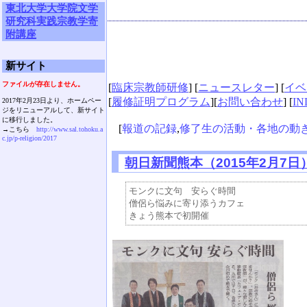
東北大学大学院文学
研究科実践宗教学寄
附講座
新サイト
ファイルが存在しません。
[
臨床宗教師研修
] [
ニュースレター
] [
イベ
[
履修証明プログラム
][
お問い合わせ
] [
IN
2017年2月23日より、ホームペー
ジをリニューアルして、新サイト
に移行しました。
[
報道の記録
,
修了生の活動・各地の動
→こちら
http://www.sal.tohoku.a
c.jp/p-religion/2017
朝日新聞熊本（2015年2月7日
モンクに文句　安らぐ時間　

僧侶ら悩みに寄り添うカフェ
