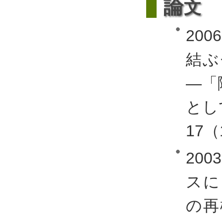
論
文
20
結ぶ
―「
とし
17（1
20
スに
の再