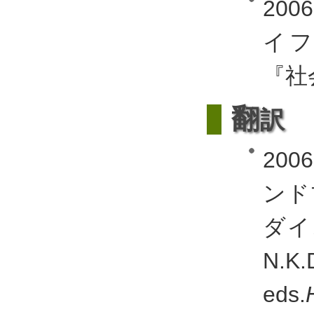
20
イ
『社会
翻
訳
20
ンド
ダイ
N.K
eds.