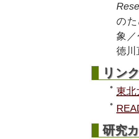
Rese
のた
象／
徳川
リ
ン
東北
REA
研
究