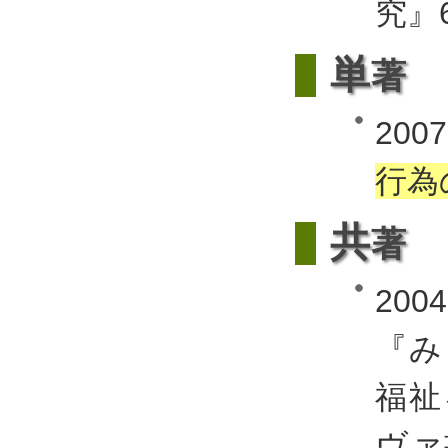
究』69
単
著
200
行為
共
著
20
『み
福祉
ヴァ