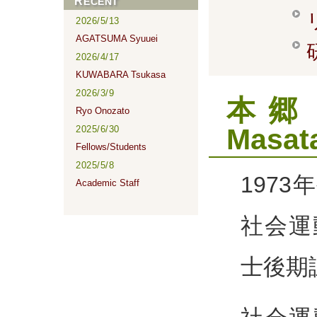
RECENT
2026/5/13
AGATSUMA Syuuei
2026/4/17
KUWABARA Tsukasa
2026/3/9
本郷
Ryo Onozato
Masat
2025/6/30
Fellows/Students
2025/5/8
197
Academic Staff
社会運
士後期