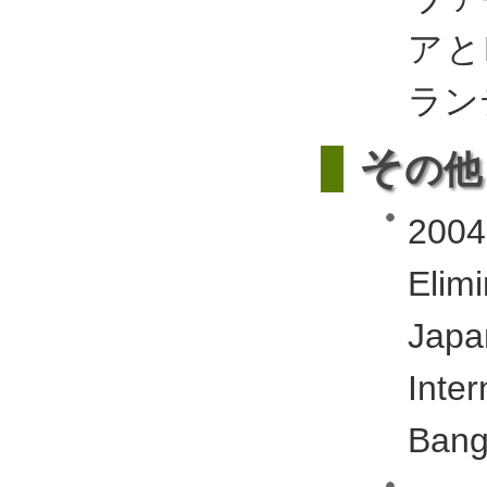
アと
ラン
そ
の他
2004
Eli
Japa
Inte
Bang