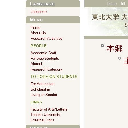
Home
Diff
LANGUAGE
Japanese
MENU
Home
About Us
Research Activities
PEOPLE
本郷 
Academic Staff
Fellows/Students
Alumni
Research Category
TO FOREIGN STUDENTS
For Admission
Scholarship
Living in Sendai
LINKS
Faculty of Arts/Letters
Tohoku University
External Links