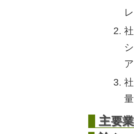
レ
社
ア
社
量
主
要業