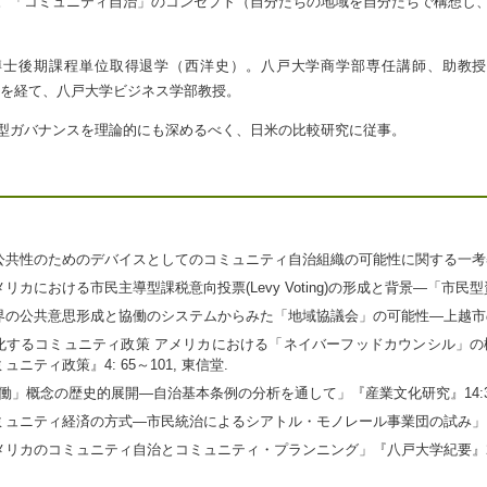
。「コミュニティ自治」のコンセプト（自分たちの地域を自分たちで構想し
後期課程単位取得退学（西洋史）。八戸大学商学部専任講師、助教授、米国High
研究員を経て、八戸大学ビジネス学部教授。
型ガバナンスを理論的にも深めるべく、日米の比較研究に従事。
「「公共性のためのデバイスとしてのコミュニティ自治組織の可能性に関する一考
「アメリカにおける市民主導型課税意向投票(Levy Voting)の形成と背景―「市民
「世界の公共意思形成と協働のシステムからみた「地域協議会」の可能性―上越市の
,「深化するコミュニティ政策 アメリカにおける「ネイバーフッドカウンシル
ニティ政策』4: 65～101, 東信堂.
「協働」概念の歴史的展開―自治基本条例の分析を通して」『産業文化研究』14:31-
「コミュニティ経済の方式―市民統治によるシアトル・モノレール事業団の試み」
「アメリカのコミュニティ自治とコミュニティ・プランニング」『八戸大学紀要』2