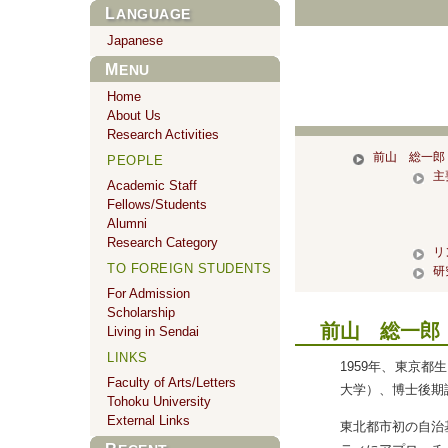
LANGUAGE
Japanese
MENU
Home
About Us
Research Activities
前山 総一郎 （
PEOPLE
主
Academic Staff
Fellows/Students
Alumni
Research Category
リ
TO FOREIGN STUDENTS
研
For Admission
Scholarship
前山 総一郎
Living in Sendai
LINKS
1959年、東京都
Faculty of Arts/Letters
大学）、博士後期
Tohoku University
External Links
東北都市初の自治