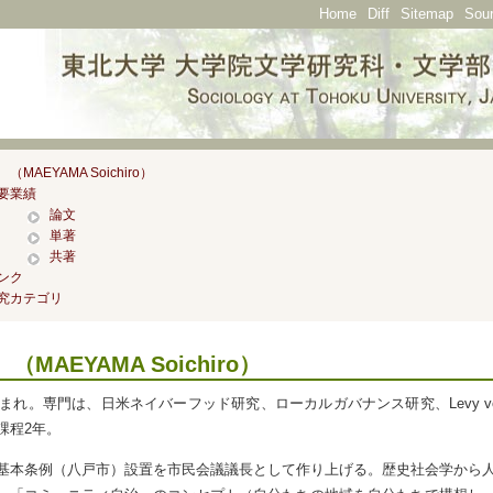
Home
Diff
Sitemap
Sou
MAEYAMA Soichiro）
要業績
論文
単著
共著
ンク
究カテゴリ
 （
MAEYAMA Soichiro
）
生まれ。専門は、日米ネイバーフッド研究、ローカルガバナンス研究、Levy vo
課程2年。
基本条例（八戸市）設置を市民会議議長として作り上げる。歴史社会学から