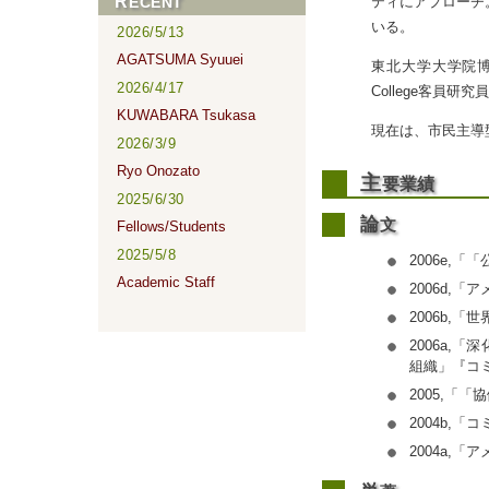
ティにアプローチ
RECENT
いる。
2026/5/13
AGATSUMA Syuuei
東北大学大学院博士
2026/4/17
College客員
KUWABARA Tsukasa
現在は、市民主導
2026/3/9
Ryo Onozato
主
要業績
2025/6/30
論
文
Fellows/Students
2025/5/8
2006e,
Academic Staff
2006d,
2006b,
2006a
組織」『コミュ
2005,「
2004b,
2004a,