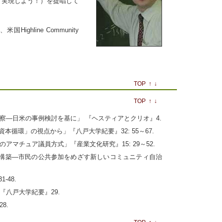
、実現しよう！）を提唱して
line Community
TOP
↑
↓
TOP
↑
↓
察―日米の事例検討を基に」 『ヘスティアとクリオ』4.
型資本循環」の視点から」『八戸大学紀要』32: 55～67.
アマチュア議員方式」『産業文化研究』15: 29～52.
」の構築―市民の公共参加をめざす新しいコミュニティ自治
48.
『八戸大学紀要』29.
8.