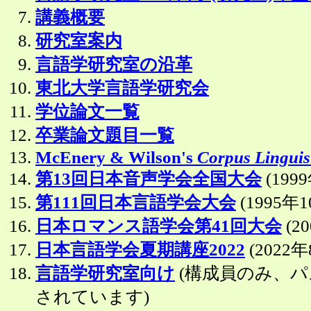
講義概要
研究室案内
言語学研究室の沿革
東北大学言語学研究会
学位論文一覧
卒業論文題目一覧
McEnery & Wilson's
Corpus Linguis
第13回日本音声学会全国大会
(199
第111回日本言語学会大会
(1995年1
日本ロマンス語学会第41回大会
(2
日本言語学会夏期講座2022
(2022年
言語学研究室向け
(構成員のみ、
されています)