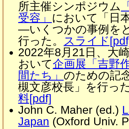
所主催シンポジウム
受容」
において「日
―いくつかの事例を
行った。
スライド[pdf
2022年8月21日、大
おいて
企画展「吉野
間たち」
のための記
槻文彦校長」を行っ
料[pdf]
John C. Maher (ed.)
L
Japan
(Oxford Univ. P