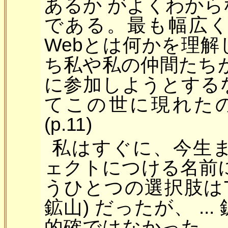
あるか がよくわか
である。最も幅広
Webとは何かを理
ち私や私の仲間たち
に参加しようとする
てこの世に現れた
(p.11)
私はすぐに、今生
ェクトにつける名前につ
うひとつの選択肢はThe I
鉱山) だったが、 .
的確ではなかった。.