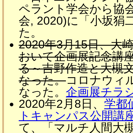
ペラント学会から協会
会, 2020)に「小
た。
2020年3月15日、大
おいて企画展記念講
る～吉野作造と大槻
なった。
コロナウィ
なった。
企画展チラシ[
2020年2月8日、
学都
トキャンパス公開講座
て、「マルチ人間大