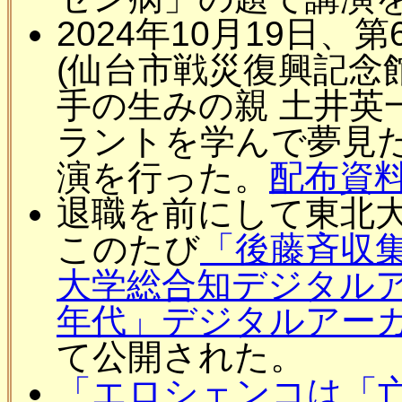
2024年10月19日
(仙台市戦災復興記念
手の生みの親 土井英
ラントを学んで夢見
演を行った。
配布資料[
退職を前にして東北
このたび
「後藤斉収
大学総合知デジタル
年代」デジタルアー
て公開された。
「エロシェンコは「