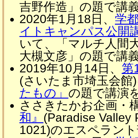
吉野作造」の題で講
2020年1月18日、
学
イトキャンパス公開講
いて、「マルチ人間
大槻文彦」の題で講
2019年10月14日、
第
(さいたま市埼玉会館
たもの」
の題で講演
ささきたかお企画・
和』
(Paradise Valley 
1021)のエスペラン