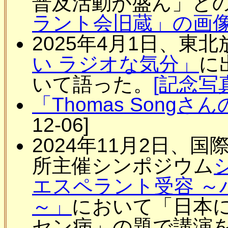
普及活動が盛ん」と
ラント会旧蔵」の画
2025年4月1日、東
い ラジオな気分」
に
いて語った。
[記念写
「Thomas Songさ
12-06]
2024年11月2日、
所主催シンポジウム
エスペラント受容 ～
～」
において「日本
セン病」の題で講演