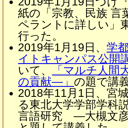
2019年1月19日づ
紙の「宗教、民族 言葉
ペラントに詳しい」
行った。
2019年1月19日、
学
イトキャンパス公開講
いて、
「マルチ人間大
の貢献―」
の題で講
2018年11月1日、
る東北大学学部学科
言語研究 ―大槻文
と題して講義した。