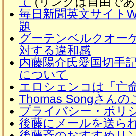
て
(リンクは自由である
毎日新聞英文サイトW
題
グーテンベルクオーケスト
対する違和感
内藤陽介氏愛国切手
について
エロシェンコは「亡
Thomas Songさん
プライバシー・ポリ
後藤にメールを送ら
後藤斉のおすすめリ