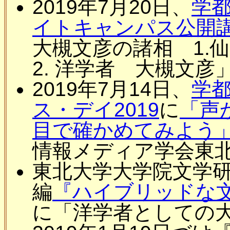
2019年7月20日、
学
イトキャンパス公開
大槻文彦の諸相 1
2. 洋学者 大槻文
2019年7月14日、
学
ス・デイ2019
に
「声
目で確かめてみよう
情報メディア学会東
東北大学大学院文学
編
『ハイブリッドな
に「洋学者としての