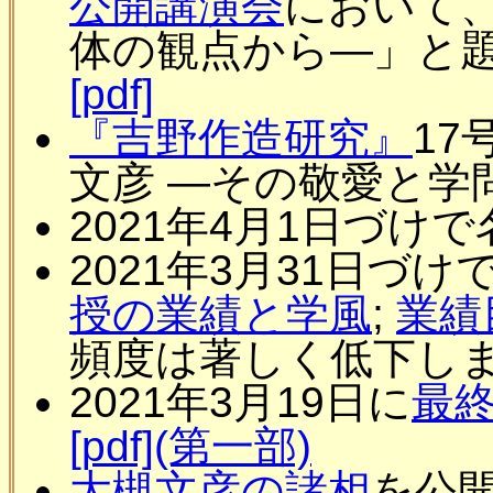
公開講演会
において、
体の観点から―」と
[pdf]
『吉野作造研究』
17
文彦 ―その敬愛と学
2021年4月1日づけ
2021年3月31日づ
授の業績と学風
;
業績
頻度は著しく低下し
2021年3月19日に
最
[pdf](第一部)
大槻文彦の諸相
を公