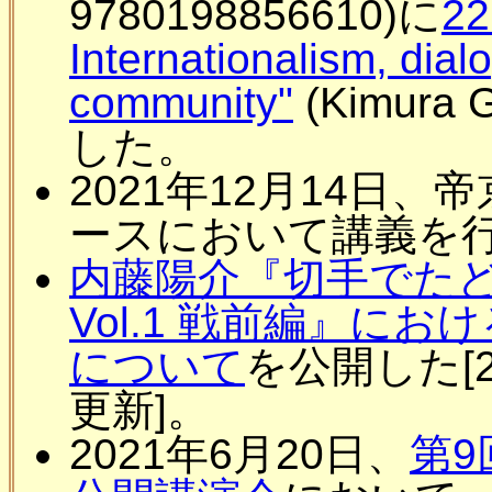
9780198856610)に
22
Internationalism, dial
community"
(Kimura
した。
2021年12月14日
ースにおいて講義を
内藤陽介『切手でたど
Vol.1 戦前編』に
について
を公開した[202
更新]。
2021年6月20日、
第