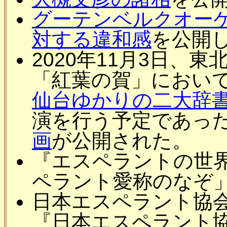
グーテンベルクオーケスト
対する違和感
を公開
2020年11月3日、
「紅葉の賀」におい
仙台ゆかりの二大辞書
演を行う予定であっ
画
が公開された。
『エスペラントの世界』(
ペラント愛称のなぞ
日本エスペラント協会J
『日本エスペラント協会