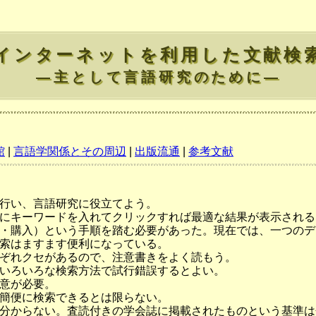
インターネットを利用した文献検
―主として言語研究のために―
館
|
言語学関係とその周辺
|
出版流通
|
参考文献
行い、言語研究に役立てよう。
にキーワードを入れてクリックすれば最適な結果が表示される
・購入）という手順を踏む必要があった。現在では、一つのデ
索はますます便利になっている。
ぞれクセがあるので、注意書きをよく読もう。
いろいろな検索方法で試行錯誤するとよい。
意が必要。
簡便に検索できるとは限らない。
分からない。査読付きの学会誌に掲載されたものという基準は