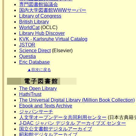
専門図書館協議会
国内大学図書館WWWサーバー
Library of Congress
British Library
WorldCat
(OCLC)
Library Hub Discover
KVK - Karlsruhe Virtual Catalog
JSTOR
Science Direct
(Elsevier)
Questia
Eric Database
▲目次に戻る
電子図書館
The Open Library
HathiTrust
The Universal Digital Library (Million Book Collection)
Ebook and Texts Archive
ジャパンサーチ
人文学オープンデータ共同利用センター
(日本古典籍
J-DAC ジャパン デジタル アーカイブズ センター
国立公文書館デジタルアーカイブ
昭和館デジタルアーカイブ