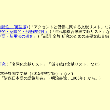
特性」(英語版)
(「アクセントと促音に関する文献リスト」など
法的・意味的・形態的特性」
(「年代順複合動詞文献リスト」な
新語・新用法の研究」
(「副詞"全然"研究のための主要文献目録
研究
(「名詞化文献リスト」「係り結び文献リスト」など)
日本語疑問文文献（2015年暫定版）」など)
『講座日本語の語彙別巻』（明治書院，1983年）から。)