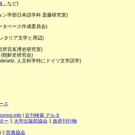
録」
など)
ン学部日本語学科 斎藤研究室)
ータベース作成委員会)
レタリア文学と周辺)
究所宮嶌博史研究室)
(朝鮮史研究会)
el Mandelartz. 人文科学特にドイツ文学語学)
ベース
no.info
|
近刊検索 デルタ
ター
∥
大学出版部協会
∥
政府刊行物
 ∥
辞典協会