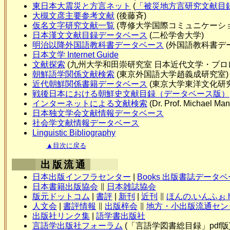
東日本大震災と方言ネット
(
「被災地方言研究文献目
大槻文彦主要参考文献
(後藤斉)
仮名文字研究文献一覧
(専修大学国際コミュニケーショ
日本漢文文献目録データベース
(二松学舎大学)
明治以降外国語教科書データベース
(外国語教科書デ
日本文学 Internet Guide
文献探索
(九州大学和田崇研究室 日本近代文学・プロ
朝鮮語学関係文献検索
(東京外国語大学趙義成研究室)
近代朝鮮関係書籍データベース
(東京大学東洋文化研
戦後日本における朝鮮史文献目録（データベース版）
インターネットによる文献検索
(Dr. Prof. Micha
日本独文学会文献情報データベース
社会学文献情報データベース
Linguistic Bibliography
▲目次に戻る
出版流通
日本出版インフラセンター
|
Books 出版書誌データ
日本書籍出版協会
∥
日本雑誌協会
版元ドットコム
|
書評
|
新刊
|
近刊
∥
ほんの.いんふぉ hon
人文会
|
書評情報
∥
出版梓会
∥
地方・小出版流通セン
出版社リンク集
|
語学書出版社
言語学出版社フォーラム
(「言語学図書総目録」pdf版)