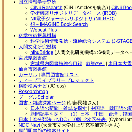
国立情報学研究所
CiNii Research
(CiNii Articlesを統合) |
CiNii Boo
学術機関リポジトリデータベース (IRDB)
NII電子ジャーナルリポジトリ (NII-REO)
想－IMAGINE Book Search
Webcat Plus
科学技術振興機構
科学技術情報発信・流通総合システム (J-STAGE
人間文化研究機構
nihuBridge
(人間文化研究機構の6機関データベー
宮城県図書館
宮城県内図書館総合目録
|
叡智の杜
|
東日本大震
仙台市図書館
カーリル
|
専門図書館リスト
ディープライブラリープロジェクト
横断検索ナビ
(JCross)
Researchmap
グーグルScholar
図書・雑誌探索ページ
(伊藤民雄さん)
日本語の新聞・雑誌を探す
|
中国語，韓国語の
新聞記事を探す （1）日本，中国，台湾，韓国
日本十進分類法（NDC）10版 -2次区分表-
(CyberLibra
NDC Navi
(大阪市立大学村上研究室浦芳伸さん)
専門図書館の検索サイト