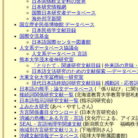
日本関係欧文史料の世界
日本研究情報網
国際日本研究者データベース
海外邦字新聞
国立歴史民俗博物館 データベース
日本民俗学文献目録
国際交流基金
日本語国際センター図書館
人文系データベース協議会
人文系データベース 言語
熊本大学茂木俊伸研究室
「とりたて」関連研究文献目録
|
外来語の意味
日本語文法研究のための文献探索 ―データベー
大東文化大学冨樫純一研究室
現代日本語終助詞研究文献目録
|
感動詞・応答
日本語の熊手：論文データベース
(「係り結び」に関
接続詞関係研究文献一覧
(北海道教育大学教育学部札
日本語指示詞研究文献一覧
(指示詞研究会)
よみかき研究
(あべ・やすしさん)
方言関係書目ダウンロード
(日本方言研究会)
消滅の危機にある方言・言語
(文化庁による。アイヌ
SEAL・言語地理学関連文献
(新潟県立大学 福嶋秩子
地域別方言研究文献リスト
(下地理則さん)
沖縄文献情報データベース
(琉球大学附属図書館)