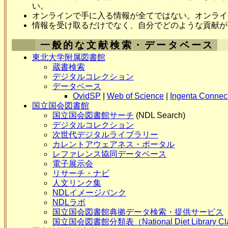
い。
オンラインで手に入る情報が全てではない。オンライ
情報を受け取るだけでなく、自分でどのような貢献が
一般的な文献検索・データベース
東北大学附属図書館
蔵書検索
デジタルコレクション
データベース
OvidSP
|
Web of Science
|
Ingenta Connec
国立国会図書館
国立国会図書館サーチ
(NDL Search)
デジタルコレクション
次世代デジタルライブラリー
カレントアウェアネス・ポータル
レファレンス協同データベース
電子展示会
リサーチ・ナビ
人文リンク集
NDLイメージバンク
NDLラボ
国立国会図書館典拠データ検索・提供サービス
国立国会図書館分類表（National Diet Library Cla