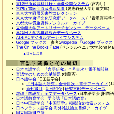
書陵部所蔵資料目録・画像公開システム
(宮内庁)
宮内庁書陵部収蔵漢籍集覧
(慶應義塾大学斯道文庫)
東京大学附属図書館コレクション
東京大学東洋文化研究所データベース
(『貴重漢籍善
京都大学貴重資料デジタルアーカイブ
立命館大学アートリサーチセンター データベース
早稲田大学古典籍総合データベース
ADEACデジタルアーカイブシステム
Google ブックス
参考:
wikipedia 「Google ブック
The Online Books Page
(ペンシルベニア大学John Mark
▲目次に戻る
言語学関係とその周辺
日本言語学会
|
『言語研究』全号目次と電子版閲覧
言語学のための文献解題
(後藤斉)
日本語学会
[旧国語学会]
『日本語の研究』全号目次・電子アーカイブ
(J
新刊書目
|
新刊紹介
|
研究文献データベース
雑誌『国語学』全文データベース
(日本語学会 [旧国
日本語教育学会
|
学会誌『日本語教育』
日本中国語学会『中国語学』掲載論文検索システム
日本フランス語学会 海外雑誌論文目録アーカイヴ
国立国語研究所