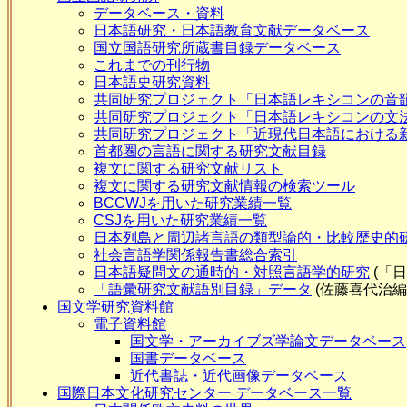
データベース・資料
日本語研究・日本語教育文献データベース
国立国語研究所蔵書目録データベース
これまでの刊行物
日本語史研究資料
共同研究プロジェクト「日本語レキシコンの音韻
共同研究プロジェクト「日本語レキシコンの文
共同研究プロジェクト「近現代日本語における
首都圏の言語に関する研究文献目録
複文に関する研究文献リスト
複文に関する研究文献情報の検索ツール
BCCWJを用いた研究業績一覧
CSJを用いた研究業績一覧
日本列島と周辺諸言語の類型論的・比較歴史的
社会言語学関係報告書総合索引
日本語疑問文の通時的・対照言語学的研究
(「
「語彙研究文献語別目録」データ
(佐藤喜代治編
国文学研究資料館
電子資料館
国文学・アーカイブズ学論文データベース
国書データベース
近代書誌・近代画像データベース
国際日本文化研究センター データベース一覧