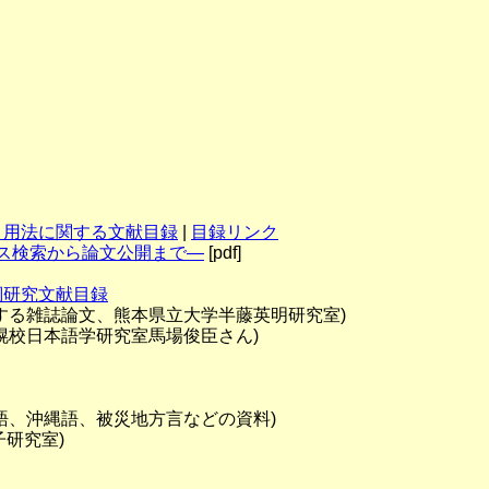
・用法に関する文献目録
|
目録リンク
ス検索から論文公開まで―
[pdf]
詞研究文献目録
する雑誌論文、熊本県立大学半藤英明研究室)
幌校日本語学研究室馬場俊臣さん)
語、沖縄語、被災地方言などの資料)
研究室)