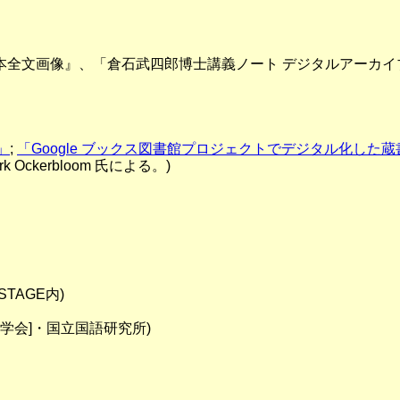
本全文画像』、「倉石武四郎博士講義ノート デジタルアーカイ
ス」
;
「Google ブックス図書館プロジェクトでデジタル化した
 Ockerbloom 氏による。)
-STAGE内)
語学会]・国立国語研究所)