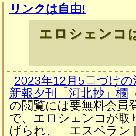
リンクは自由!
エロシェンコ
2023年12月5日づけ
新報夕刊「河北抄」欄
の閲覧には要無料会員登
で、エロシェンコが取
げられ、「エスペラン