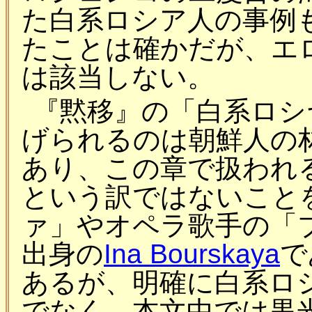
た白系ロシア人の事例
たことは確かだが、エ
は該当しない。
『黙移』の「白系ロシ
げられるのは朝鮮人の林
あり、この章で扱われ
という訳ではないこと
ァ」やオペラ歌手の「
出身の
Ina Bourskaya
で
あるが、明確に白系ロ
でなく、本文中では黒