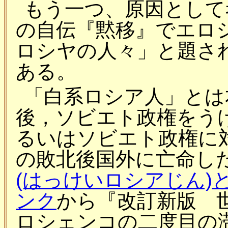
もう一つ、原因として
の自伝『黙移』でエロ
ロシヤの人々」と題さ
ある。
「白系ロシア人」とは本
後，ソビエト政権をう
るいはソビエト政権に
の敗北後国外に亡命し
(はっけいロシアじん)と
ンク
から『改訂新版 
ロシェンコの二度目の