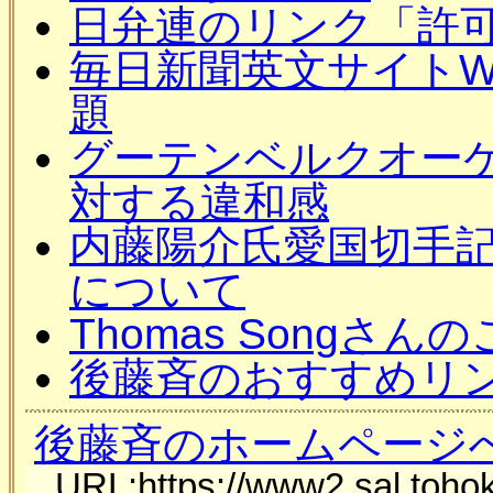
日弁連のリンク「許
毎日新聞英文サイトW
題
グーテンベルクオーケスト
対する違和感
内藤陽介氏愛国切手
について
Thomas Songさん
後藤斉のおすすめリ
後藤斉のホームページ
URL:https://www2.sal.tohok