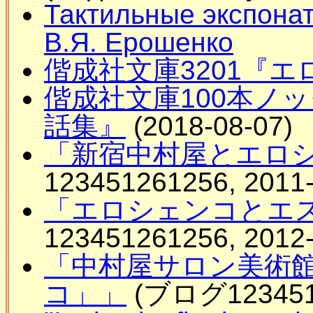
Тактильные экспона
В.Я. Ерошенко
偕成社文庫3201『
偕成社文庫100本ノ
話集』
(2018-08-07)
「新宿中村屋とエロ
123451261256, 2011-
「エロシェンコとエ
123451261256, 2012-
「中村屋サロン美術
コ」」
(ブログ12345126