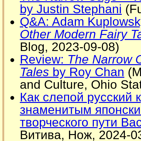
by Justin Stephani
(Fu
Q&A: Adam Kuplowsk
Other Modern Fairy T
Blog, 2023-09-08)
Review:
The Narrow C
Tales
by Roy Chan
(M
and Culture, Ohio Sta
Как слепой русский 
знаменитым японски
творческого пути В
Витива, Нож, 2024-0