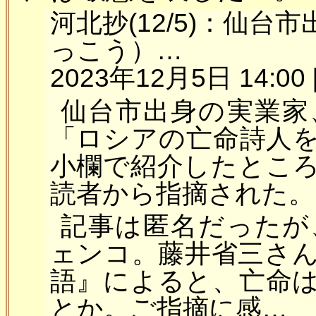
河北抄(12/5)：仙
っこう）…
2023年12月5日 14:00 
仙台市出身の実業家
「ロシアの亡命詩人
小欄で紹介したとこ
読者から指摘された。
記事は匿名だったが
ェンコ。藤井省三さ
語』によると、亡命
とか。ご指摘に感…