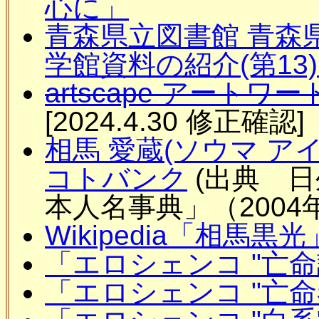
心に」
青森県立図書館 青森
学館資料の紹介(第13
artscape アート
[2024.4.30 修正確認]
相馬 愛蔵(ソウマ ア
コトバンク
(出典 日
本人名事典」（2004
Wikipedia「相馬黒光
「エロシェンコ "亡命詩
「エロシェンコ "亡命者