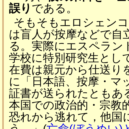
誤り
である。
そもそもエロシェンコ
は盲人が按摩などで自
る。実際にエスペラン
学校に特別研究生とし
在費は親元から仕送り
に「日本語、按摩・マ
証書が送られたともあ
本国での政治的・宗教
恐れから逃れて，他国
う。」(
亡命(ぼうめい)