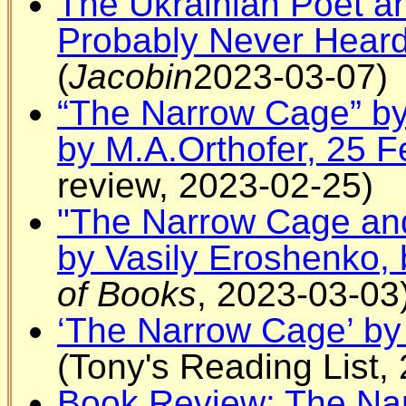
The Ukrainian Poet an
Probably Never Hear
(
Jacobin
2023-03-07)
“The Narrow Cage” by
by M.A.Orthofer, 25 
review, 2023-02-25)
"The Narrow Cage and
by Vasily Eroshenko,
of Books
, 2023-03-03
‘The Narrow Cage’ by
(Tony's Reading List,
Book Review: The Na