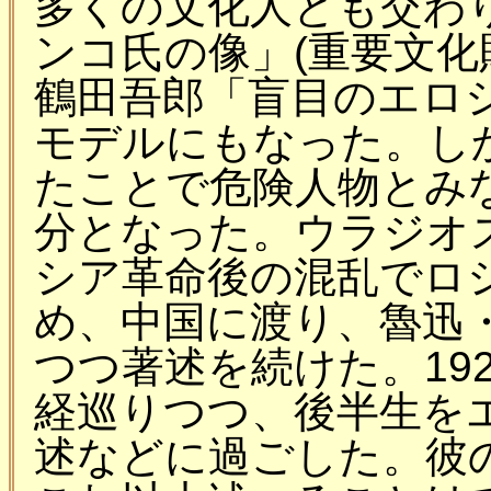
多くの文化人とも交わり
ンコ氏の像」(重要文化
鶴田吾郎「盲目のエロシ
モデルにもなった。し
たことで危険人物とみな
分となった。ウラジオ
シア革命後の混乱でロ
め、中国に渡り、魯迅
つつ著述を続けた。19
経巡りつつ、後半生を
述などに過ごした。彼