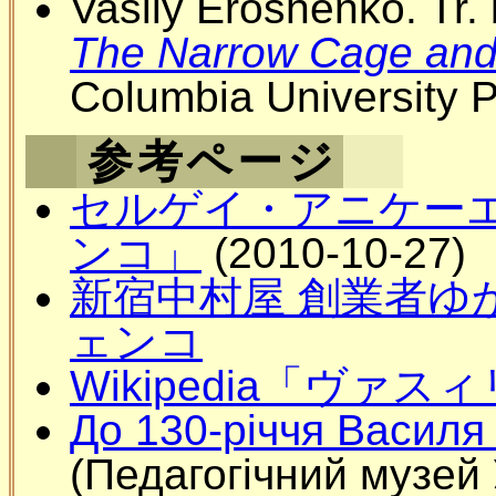
Vasily Eroshenko. Tr
The Narrow Cage and 
Columbia University P
参考ページ
セルゲイ・アニケー
ンコ」
(2010-10-27)
新宿中村屋 創業者ゆ
ェンコ
Wikipedia「ヴァ
До 130-річчя Василя
(Педагогічний музей 