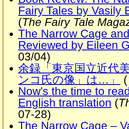
Fairy Tales by Vasily 
(
The Fairy Tale Maga
The Narrow Cage and 
Reviewed by Eileen 
03/04)
余録「東京国立近代
ンコ氏の像」は…」
(
Now's the time to read
English translation
(
T
07-28)
The Narrow Cage – V