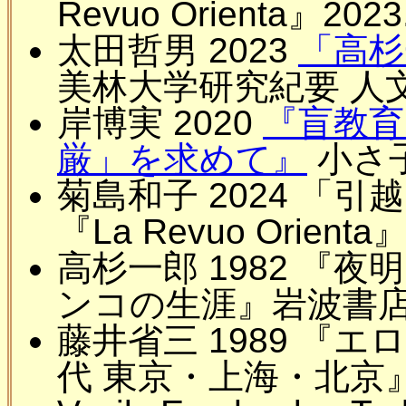
Revuo Orienta』2023.
太田哲男 2023
「高杉
美林大学研究紀要 人文学研究
岸博実 2020
『盲教育
厳」を求めて』
小さ子
菊島和子 2024 「
『La Revuo Orienta』2
高杉一郎 1982 『
ンコの生涯』岩波書店
藤井省三 1989 『エ
代 東京・上海・北京