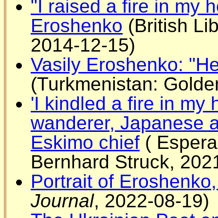
"I raised a fire in my
Eroshenko
(British Li
2014-12-15)
Vasily Eroshenko: "He 
(Turkmenistan: Golde
'I kindled a fire in my
wanderer, Japanese a
Eskimo chief
( Esperan
Bernhard Struck, 202
Portrait of Eroshenko
Journal
, 2022-08-19)