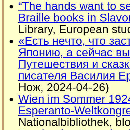
“The hands want to se
Braille books in Slavo
Library, European stu
«Есть нечто, что за
Японию, а сейчас вы
Путешествия и сказк
писателя Василия Е
Нож, 2024-04-26)
Wien im Sommer 1924
Esperanto-Weltkongr
Nationalbibliothek, b