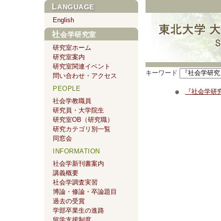
LANGUAGE
English
社会学研究室
研究室ホーム
研究室案内
研究室関連イベント
キーワード
問い合わせ・アクセス
PEOPLE
『社会学研究
社会学教職員
研究員・大学院生
研究室OB（研究職）
研究カテゴリ別一覧
同窓会
INFORMATION
社会学新刊書案内
講義概要
社会学調査実習
博論・修論・卒論題目
過去の受賞
学部卒業生の進路
留学支援制度