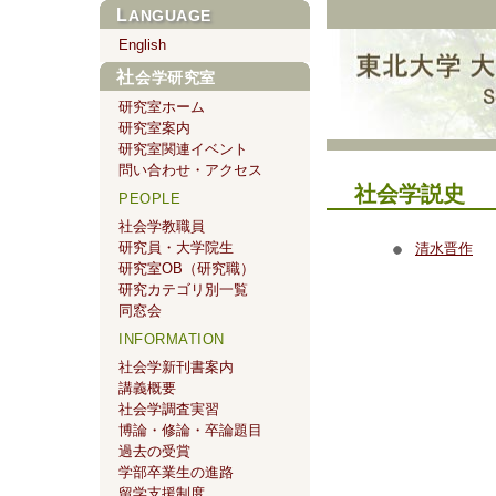
LANGUAGE
English
社会学研究室
研究室ホーム
研究室案内
研究室関連イベント
問い合わせ・アクセス
社会学説史
PEOPLE
社会学教職員
研究員・大学院生
清水晋作
研究室OB（研究職）
研究カテゴリ別一覧
同窓会
INFORMATION
社会学新刊書案内
講義概要
社会学調査実習
博論・修論・卒論題目
過去の受賞
学部卒業生の進路
留学支援制度