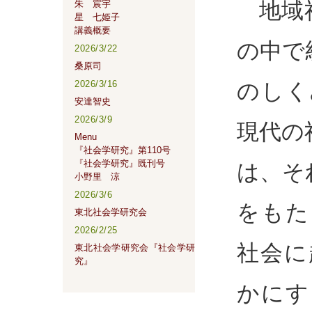
地域社
朱 宸宇
星 七姫子
講義概要
の中で
2026/3/22
桑原司
のしく
2026/3/16
安達智史
2026/3/9
現代の
Menu
『社会学研究』第110号
『社会学研究』既刊号
は、そ
小野里 涼
2026/3/6
をもた
東北社会学研究会
2026/2/25
社会に
東北社会学研究会『社会学研
究』
かにす