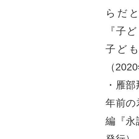
らだと
『子ど
子ど
（202
・雁部
年前の
編『永