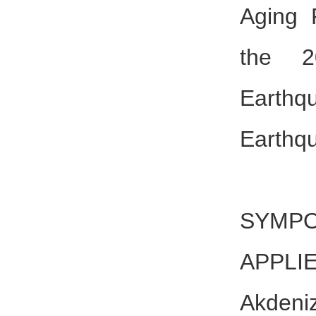
Aging 
the 2
Earthq
Earthq
XI.
SYMP
APPL
Akdeni