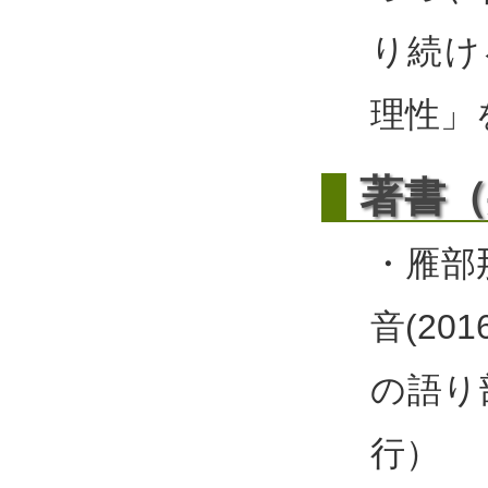
り続け
理性」
著
書（
・雁部
音(20
の語り
行）