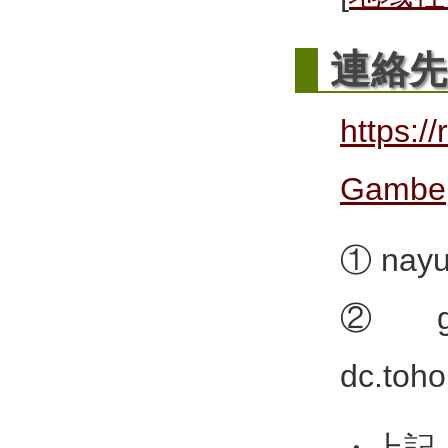
連
絡先
https:/
Gambe
① nayu
② ga
dc.toho
・上記