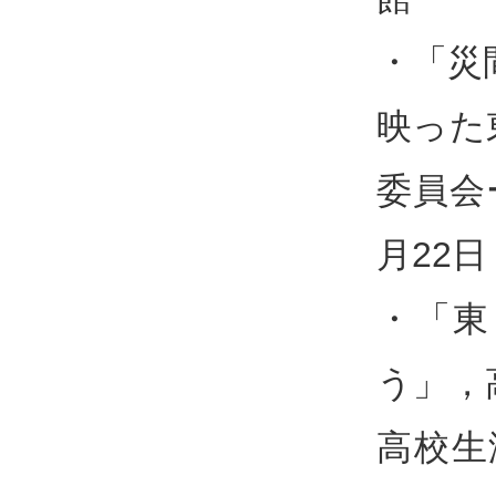
・「災
映った
委員会
月22
・「東
う」，
高校生