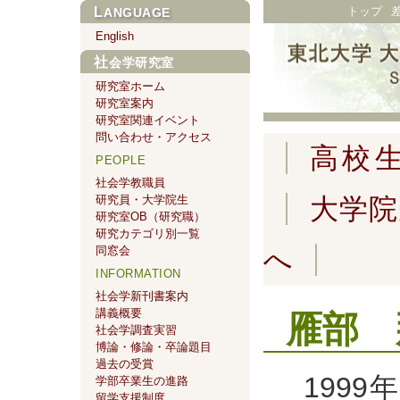
トップ
LANGUAGE
English
社会学研究室
研究室ホーム
研究室案内
研究室関連イベント
問い合わせ・アクセス
高校
PEOPLE
社会学教職員
研究員・大学院生
大学院
研究室OB（研究職）
研究カテゴリ別一覧
同窓会
へ
INFORMATION
社会学新刊書案内
講義概要
雁部 
社会学調査実習
博論・修論・卒論題目
過去の受賞
199
学部卒業生の進路
留学支援制度