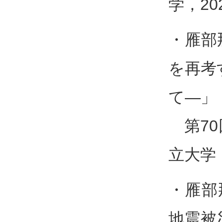
学，20
・雁部
を再考
て―」
第70
立大学，
・雁部
地震被