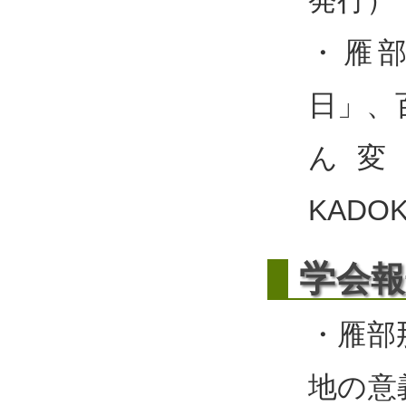
発行）
・雁部
日」、
ん変
KADO
学
会報
・雁部
地の意