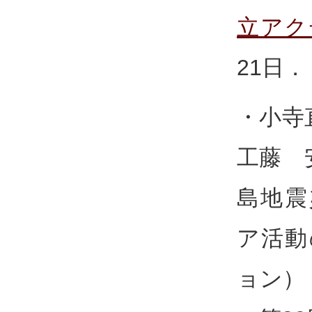
立アク
21日．
・小寺
工藤 
島地震
ア活動
ョン）