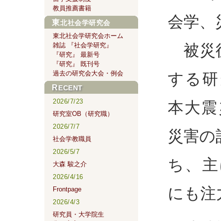
教員推薦書籍
会学、
東北社会学研究会
東北社会学研究会ホーム
被災後
雑誌 『社会学研究』
『研究』 最新号
『研究』 既刊号
過去の研究会大会・例会
する研
RECENT
2026/7/23
本大震
研究室OB（研究職）
2026/7/7
災害の
社会学教職員
2026/5/7
ち、主
大森 駿之介
2026/4/16
にも注
Frontpage
2026/4/3
研究員・大学院生