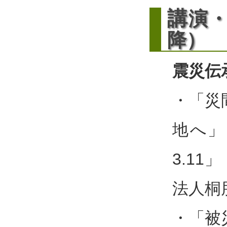
講
演・
降）
震災伝
・「災
地へ」
3.11
法人桐
・「被