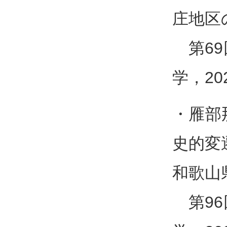
庄地区
第69
学，20
・雁部
史的変
和歌山
第96