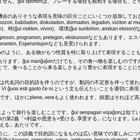
ん。ĝui sportonは、プレーする場合も観戦する場合も
うな表現を意味の区分ごとにいくつか追加しておきましょう。飲食関係(ĝ
on, babiladon, diskutadon, dormadon, legadon, viziton a
aĵon)、時(ĝui nokton, vivon)、環境(ĝui sunbrilon, amikan eto
on, programon, prelegon, ekskursonなど
ton, Esperantujonなども見受けられます。
mon de la regionoのように、ある物がもつ性質を特に取り上げて表現する
ます。ĝui manĝaĵonだけでも、その食べ物を楽しむの
とで、食べることから来る楽しさをより豊かに表現することになるのです。ĝui bon
は代名詞の目的語を伴うのですが、動詞の不定形を伴って使われた
n.など。Vi ĝuos esti gasto ĉe ni.という文も伝えたいことを
す。ほかにplene, vereもよく使われます。頻度はそれほど高くはないも
養によって旅行を楽しむことです。ĝui senpagan vojaĝ
や恩恵を>受ける, 享受する」になります。La gajninto de la sp
らえる」あたりです。
ように、この語義で目的語になるものは広い意味での楽しみにつ
ation, amon, amikecon, bonajn rilatojn)、名声(ĝui fa