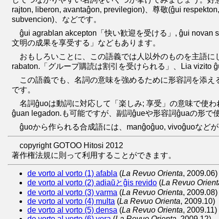
rajton, liberon, avantaĝon, previlegion)、尊敬(ĝui respekt
subvencion)、などです。
ĝui agrablan akcepton「快い歓迎を受ける」, ĝui novan
文明の成果を享受する」などもあります。
おもしろいことに、この語義では人以外のものを主語にして使うことも少
rabaton.「グループ購読は割引を受けられる」、Lia vizito ĝu
この語義でも、名詞の意味を強めるために形容詞を添えることがよくあります。ĝui a
です。
名詞ĝuoは動詞に対応して「楽しみ; 享受」の意味で使われます。Mi legis
ĝuan legadon.も可能ですが、副詞ĝueや形容詞ĝua
ĝuoから作られる合成語には、manĝoĝuo, vivoĝ
copyright GOTOO Hitosi 2012
著作権法規に則って利用することができます。
de vorto al vorto (1) afabla
(
La Revuo Orienta
, 2009.06)
de vorto al vorto (2) adiaŭとĝis revido
(
La Revuo Orient
de vorto al vorto (3) varma
(
La Revuo Orienta
, 2009.08)
de vorto al vorto (4) multa
(
La Revuo Orienta
, 2009.10)
de vorto al vorto (5) densa
(
La Revuo Orienta
, 2009.11)
de vorto al vorto (6) vera
(
La Revuo Orienta
, 2009.12)