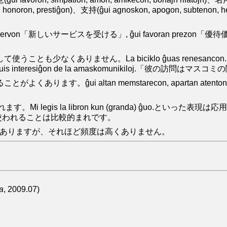
on, honoron, prestiĝon)、支持(ĝui agnoskon, apogon, subtenon, h
 servon「新しいサービスを受ける」, ĝui favoran prezon「優待価格を受
なくありません。La biciklo ĝuas renesancon.「自
is interesiĝon de la amaskomunikiloj.「彼の訪問
ltan memstarecon, apartan atenton, grandan re
 la libron kun (granda) ĝuo.といった表現は応用ができそうです。
の形で使われることは比較的まれです。
uoなどがありますが、それほど頻度は高くありません。
a
, 2009.07)