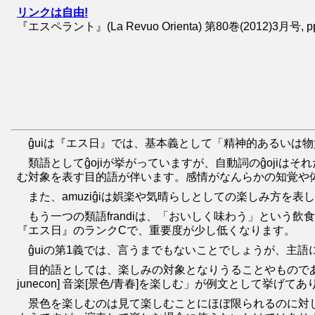
リンクは自由!
『エスペラント』(La Revuo Orienta) 第80巻(2012)3月号, p
ĝuiは『エス日』では、基本義として「精神的あるいは
類語としてĝojiが挙がっていますが、自動詞のĝoji
む対象を表す目的語が伴います。感情がなんらかの知覚や
また、amuziĝiは娯楽や気晴らしとしての楽しみ方を
もう一つの類語frandiは、「おいしく味わう」とい
『エス日』のランクCで、重要度が少し低くなります。
ĝuiの第1義では、言うまでもないことでしょうが、主
目的語としては、楽しみの対象となりうることやものであればよ
junecon] 音楽[景色/青春]を楽しむ」が例文として挙げて
景色を楽しむのは見て楽しむことにほぼ限られるのに対して