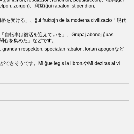
elpon, zorgon)、利益(ĝui rabaton, stipendion,
ける」、ĝui fruktojn de la moderna civilizacio「現代
転車は復活を迎えている」、Grupaj abonoj ĝuas
はマスコミの関心を集めた」などです。
spekton, specialan rabaton, fortan apogonなど
Mi ĝue legis la libron.やMi deziras al vi