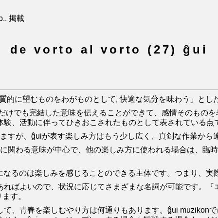
p.. 掲載
de vorto al vorto (27) ĝui
物質的に望むものをわがものとして, 快適な気分を味わう」とし
はそれだけでも完結した意味を伝えることができて、感情そのもの
体験、活動に伴ってひきおこされたものとして表されている点
表しますが、ĝuiが表す楽しみ方はもう少し広く、真剣な作業か
う飲食に関わる意味が中心で、他の楽しみ方に使われる場合は、
語になるのは楽しみを感じることのできる主体です。つまり、
いので、状況に応じてさまざまな名詞が可能です。『エス日』では代表
あります。
、青春を楽しむやり方は何通りもあります。ĝui muziko