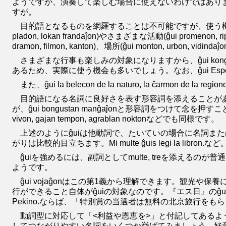
ようですが、演奏して楽しむ場合に使えないわけではありませ
すが。
目的語となるものを網羅することは不可能ですが、使う機会のありそ
pladon, lokan frandaĵon)やさまざまな活動(ĝui promenon, ripoz
dramon, filmon, kanton)、場所(ĝui monton, urbon, vidind
さまざまな行事も楽しみの対象になりますから、ĝui kongres
あるため、実際に使う機会も多いでしょう。なお、ĝui Esperan
また、ĝui la belecon de la naturo, la ĉar
目的語になる名詞に良好さを表す形容詞を添えることがあり
が、ĝui bongustan manĝaĵonと形容詞をつけて念を押すこ
vivon, gajan tempon, agrablan noktonなどでも同様です。
上述のようにĝuiは他動詞で、たいていの場合に名詞また
がりは比較的目立ちます。Mi multe ĝuis legi la libro
ĝuiを強めるには、副詞としてmulte, treを添えるのが普通で
ようです。
ĝui vojaĝonはこの第1義から理解できます。観光や保
行ができること自体がĝuiの対象なのです。『エス日』のĝuiの第2義「<利益
Pekino.ならば、「特別賞の当選者は無料の北京旅行をも
動詞型に対応して「<利益や恩恵を>」と付記してある
してつながりやすい名詞をいくつか挙げてみましょう。好意(ĝui favoron, simp