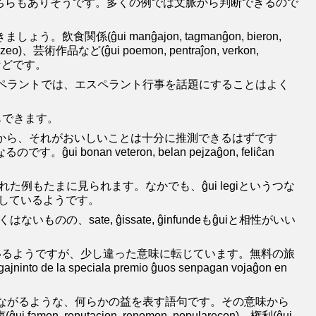
、どちらもありそうです。多くの例では文脈から判断できるので
ui manĝajon, tagmanĝon, bieron,
l muzeo)、芸術作品など(ĝui poemon, pentraĵon, verkon,
son)などです。
もあります。エスペラントでは、エスペラント行事を話題にすることはよく
こともできます。
ですから、それがおいしいことは十分に推測できるはずです
an veteron, belan pejzaĝon, feliĉan
例もたまに見られます。なかでも、ĝui legiというつな
適切に表現しているようです。
のの、sate, ĝissate, ĝinfundeもĝuiと相性がいい
onは似ているようですが、少し違った意味に転じています。無料の旅
eciala premio ĝuos senpagan vojaĝon en
ながるような、何らかの益を表す語句です。その意味から
mon, reputacion, renomon, popularecon)、権利(ĝui