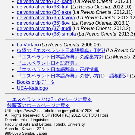
de vorto al vorto (32) kapti
(
La Revuo Orienta
, 2012.8)
de vorto al vorto (33) trafi
(
La Revuo Orienta
, 2012.10)
de vorto al vorto (34) akra
(
La Revuo Orienta
, 2012.11)
de vorto al vorto (35) favora
(
La Revuo Orienta
, 2012.12
de vorto al vorto (36) ŝovi
(
La Revuo Orienta
, 2013.1)
de vorto al vorto (37) trudi
(
La Revuo Orienta
, 2013.2)
de vorto al vorto (38) simpla
(
La Revuo Orienta
, 2013.3)
La Vortaro
(
La Revuo Orienta
, 2006.06)
待望の『エスペラント日本語辞典』刊行!
(
La Revuo Or
『エスペラント日本語辞典』の編集方針
(
La Movado
, 
『エスペラント日本語辞典』
『エスペラント日本語辞典』正誤情報
『エスペラント日本語辞典』の使い方(1) 語根配列
(
L
Books.or.jpデータ
UEA-Katalogo
「エスペラントとは?」のページに戻る
後藤斉のホームページに戻る
URL:https://www2.sal.tohoku.ac.jp/~gothit/ro1203html
All Rights Reserved. COPYRIGHT(C) 2012, GOTOO Hitosi
Department of Linguistics
Faculty of Arts and Letters, Tohoku University
Aoba-ku, Kawauti 27-1
980-8576 Sendai, Japan