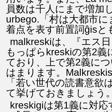
員数は千人にまで増加した」、La
urbego.「村は大都
着点を表す前置詞ĝis
malkreskiは、『
もっぱらkreskiの第
ており、上で第2義に
はまります。Malkreskis leg
「若い世代の読書意欲
て挙げておきましょう
kreskigiは第1義に