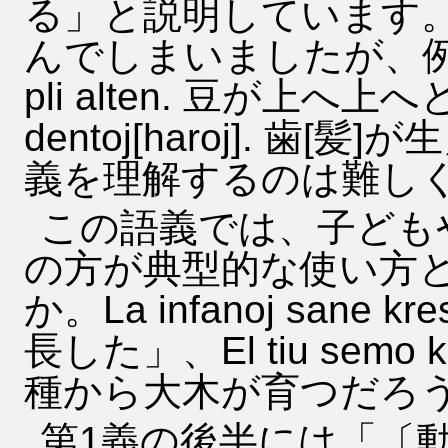
る」と説明しています
んでしまいましたが、例文「La p
pli alten. 豆が上へ上
dentoj[haroj]. 
義を理解するのは難し
この語義では、子ども
の方が典型的な使い方
か。La infanoj san
長した」、El tiu semo k
種から大木が育つだろ
第1義の後半には「〔