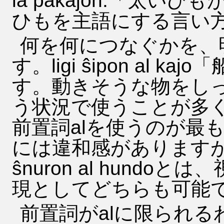
la pakaĵon.「太
ひもを主語にする言い
何を何につなぐかを、
す。ligi ŝipon al
す。動きそうな物をし
う状況で使うことが多
前置詞alを使うのが最も適切です
には違和感がありますが、ligi 
ŝnuron al hund
現としてどちらも可能
前置詞がalに限られ