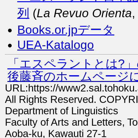
列
(
La Revuo Orienta
,
Books.or.jpデータ
UEA-Katalogo
「エスペラントとは?
後藤斉のホームページ
URL:https://www2.sal.tohoku.a
All Rights Reserved. COPYR
Department of Linguistics
Faculty of Arts and Letters, T
Aoba-ku, Kawauti 27-1