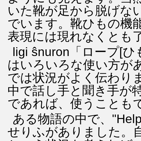
いた靴が足から脱げな
でいます。靴ひもの機
表現には現れなくとも
ligi ŝnuron「ロ
はいろいろな使い方が
では状況がよく伝わり
中で話し手と聞き手が
であれば、使うことも
ある物語の中で、"Helpu mi
せりふがありました。