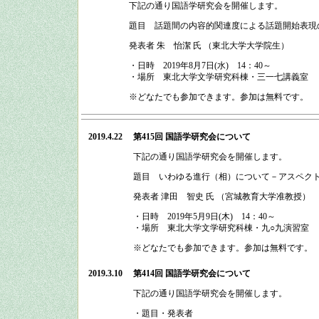
下記の通り
国語学研究会
を開催します。
題目 話題間の内容的関連度による話題開始表現
発表者 朱 怡潔 氏 （東北大学大学院生）
・日時
2019
年
8
月
7
日
(
水
)
14：40
～
・場所
東北大学文学研究科棟・三一七講義室
※どなたでも参加できます。参加は無料です。
2019.4.22
第415回 国語学研究会
について
下記の通り
国語学研究会
を開催します。
題目 いわゆる進行（相）について－アスペク
発表者 津田 智史 氏 （宮城教育大学准教授）
・日時
2019
年
5
月
9
日
(
木
)
14：40
～
・場所
東北大学文学研究科棟・九○九演習室
※どなたでも参加できます。参加は無料です。
2019.3.10
第414回 国語学研究会
について
下記の通り
国語学研究会
を開催します。
・題目・発表者