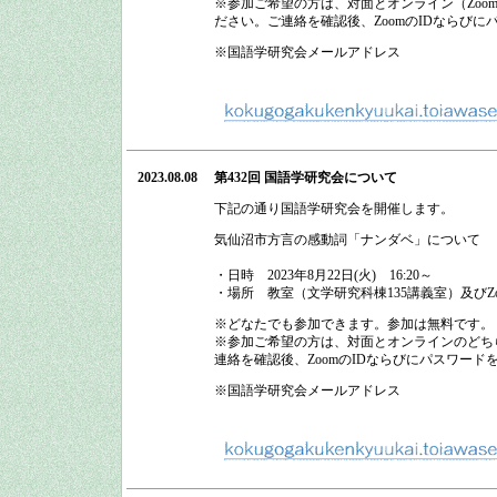
※参加ご希望の方は、対面とオンライン（Zo
ださい。ご連絡を確認後、ZoomのIDならび
※国語学研究会メールアドレス
2023.08.08
第432回 国語学研究会
について
下記の通り
国語学研究会
を開催します。
気仙沼市方言の感動詞「ナンダベ」について
・日時
2023
年
8
月
22
日
(
火
)
16:20
～
・場所
教室（文学研究科棟135講義室）及びZo
※どなたでも参加できます。参加は無料です。
※参加ご希望の方は、対面とオンラインのどち
連絡を確認後、ZoomのIDならびにパスワード
※国語学研究会メールアドレス