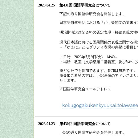
2023.04.25
第431回 国語学研究会
について
下記の通り
国語学研究会
を開催します。
日本語自然発話における「か」疑問文の文末イ
明治期演説速記資料の否定表現・接続表現の性
現代日本語における因果関係の表現に関する研
－「ゆえに」とモダリティ表現の共起に着目し
・日時
2023
年
5
月
9
日
(
火
)
14:40
～
・場所
教室（文学部第二講義室）及びWeb（
※どなたでも参加できます。参加は無料です。
※参加ご希望の方は、下記画像のアドレスよりご
たします。
※国語学研究会メールアドレス
2023.01.23
第430回 国語学研究会
について
下記の通り
国語学研究会
を開催します。