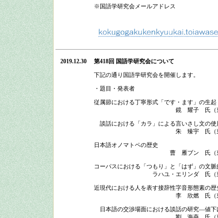
※国語学研究会メールアドレス
2019.12.30
第418回 国語学研究会
について
下記の通り
国語学研究会
を開催します。
・題目・発表者
従属節における丁寧形式「です・ます」の生起
鏡 耀子 氏（
談話における「カラ」による言いさし文の使
朱 臻宇 氏（
日本語オノマトペの歴史
曹 雁ブン 氏（
コーパスにおける「つもり」と「はず」の文脈
ラハユ・エリンダ 氏（
近現代における人を表す接辞性字音形態素の歴
李 欣燃 氏（
日本語の交渉場面における談話の研究―値下
劉 海燕 氏（