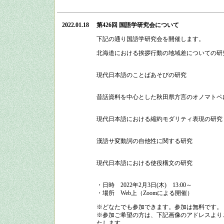
2022.01.18
第426回 国語学研究会
について
下記の通り
国語学研究会
を開催します。
北海道における挨拶行動の地域差についての研
現代日本語のことばあそびの研究
昔話資料を中心とした秋田県方言のオノマトペ
現代日本語における縮約モダリティ表現の研究
漢語サ変動詞の自他性に関する研究
現代日本語における使役構文の研究
・日時
2022
年
2
月
3
日
(
木
)
13:00
～
・場所
Web上（Zoomによる開催）
※どなたでも参加できます。参加は無料です。
※参加ご希望の方は、下記画像のアドレスよりご
たします。