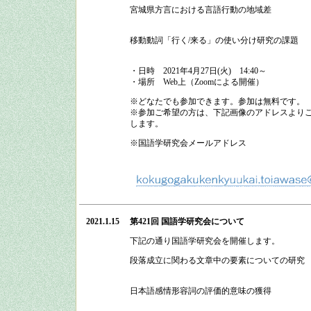
宮城県方言における言語行動の地域差
移動動詞「行く/来る」の使い分け研究の課題
・日時
2021
年
4
月
27
日
(
火
)
14:40
～
・場所
Web上（Zoomによる開催）
※どなたでも参加できます。参加は無料です。
※参加ご希望の方は、下記画像のアドレスよりご
します。
※国語学研究会メールアドレス
2021.1.15
第421回 国語学研究会
について
下記の通り
国語学研究会
を開催します。
段落成立に関わる文章中の要素についての研
日本語感情形容詞の評価的意味の獲得