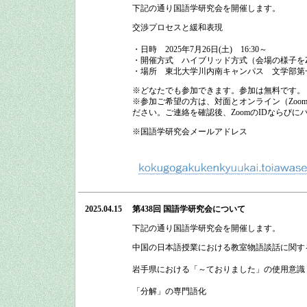
下記の通り
国語学研究会
を開催します。
交渉プロセスと緩和表現
・日時
2025
年
7
月
26
日
(
土
)
16:30
～
・開催方式
ハイブリッド方式（会場の様子をZ
・場所 東北大学川内南キャンパス 文学部第
※どなたでも参加できます。参加は無料です。
※参加ご希望の方は、対面とオンライン（Zo
ださい。ご連絡を確認後、ZoomのIDならび
※国語学研究会メールアドレス
2025.04.15
第438回 国語学研究会
について
下記の通り
国語学研究会
を開催します。
中国の日本語授業における教室物語談話に関す
岩手県における「～ておりました」の使用意識
「分解」の専門語化