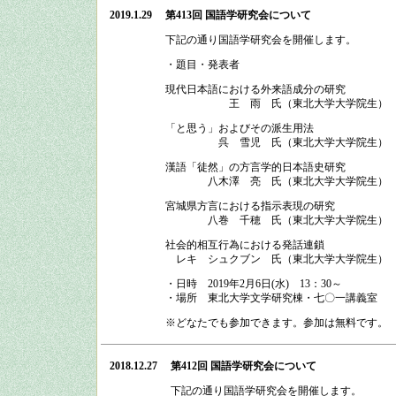
2019.1.29
第413回 国語学研究会
について
下記の通り
国語学研究会
を開催します。
・題目・発表者
現代日本語における外来語成分の研究
王 雨 氏（東北大学大学院生）
「と思う」およびその派生用法
呉 雪児 氏（東北大学大学院生）
漢語「徒然」の方言学的日本語史研究
八木澤 亮 氏（東北大学大学院生）
宮城県方言における指示表現の研究
八巻 千穂 氏（東北大学大学院生）
社会的相互行為における発話連鎖
レキ シュクブン 氏（東北大学大学院生）
・日時
2019
年
2
月
6
日
(
水
)
13：30
～
・場所
東北大学文学研究棟・七〇一講義室
※どなたでも参加できます。参加は無料です。
2018.12.27
第412回 国語学研究会
について
下記の通り
国語学研究会
を開催します。