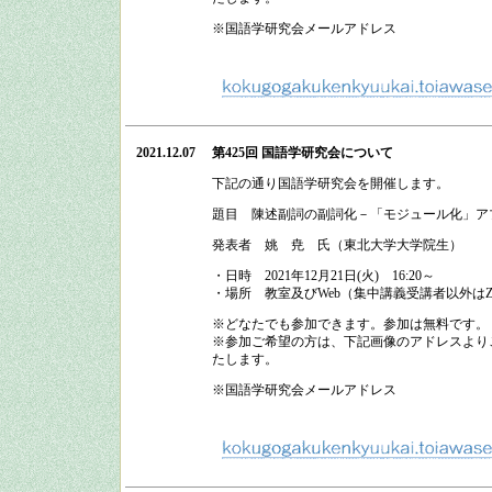
※国語学研究会メールアドレス
2021.12.07
第425回 国語学研究会
について
下記の通り
国語学研究会
を開催します。
題目 陳述副詞の副詞化－「モジュール化」ア
発表者 姚 尭 氏（東北大学大学院生）
・日時
2021
年
12
月
21
日
(
火
)
16:20
～
・場所
教室及びWeb（集中講義受講者以外は
※どなたでも参加できます。参加は無料です。
※参加ご希望の方は、下記画像のアドレスよりご
たします。
※国語学研究会メールアドレス