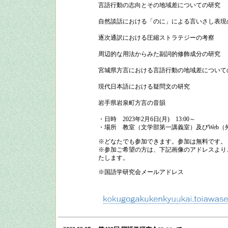
言語行動の志向とその地域差についての研究
自然談話における「のに」による言いさし表現
逐次通訳における圧縮ストラテジーの考察
周辺的な用法からみた副詞的修飾成分の研究
宮城県方言における言語行動の地域差について
現代日本語における疑問文の研究
岩手県岩泉町方言の音韻
・日時
2023
年
2
月
6
日
(
月
)
13:00
～
・場所
教室（文学部第一講義室）及びWeb（
※どなたでも参加できます。参加は無料です。
※参加ご希望の方は、下記画像のアドレスよりご
たします。
※国語学研究会メールアドレス