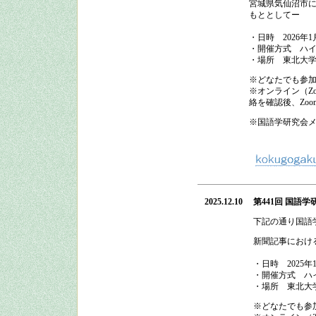
宮城県気仙沼市
もととしてー
・日時
2026
年
1
・開催方式
ハイ
・場所 東北大
※どなたでも参
※オンライン（Z
絡を確認後、Zo
※国語学研究会
2025.12.10
第441回 国語学
下記の通り
国語
新聞記事におけ
・日時
2025
年
・開催方式
ハ
・場所 東北大
※どなたでも参