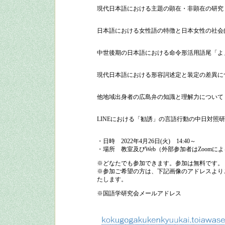
現代日本語における主題の顕在・非顕在の研究
日本語における女性語の特徴と日本女性の社会
中世後期の日本語における命令形活用語尾「よ
現代日本語における形容詞述定と装定の差異に
他地域出身者の広島弁の知識と理解力について
LINEにおける「勧誘」の言語行動の中日対照
・日時
2022
年
4
月
26
日
(
火
)
14:40
～
・場所
教室及びWeb（外部参加者はZoomに
※どなたでも参加できます。参加は無料です。
※参加ご希望の方は、下記画像のアドレスよりご
たします。
※国語学研究会メールアドレス