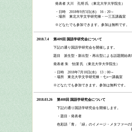
発表者 大川 孔明 氏 （東北大学大学院生）
・日時
2018
年
9
月
5
日
(
水
)
16：20
～
・場所
東北大学文学研究棟・一三五講義室
※どなたでも参加できます。参加は無料です。
2018.7.4
第409回 国語学研究会
について
下記の通り
国語学研究会
を開催します。
題目 派生型・新出型・再出型による話題開始表
発表者 朱 怡潔 氏 （東北大学大学院生）
・日時
2018
年
7
月
18
日
(
水
)
13：00
～
・場所
東北大学文学研究棟・七○一講義室
※どなたでも参加できます。参加は無料です。
2018.03.26
第408回 国語学研究会
について
下記の通り
国語学研究会
を開催します。
・題目・発表者
色彩語「青」「緑」のイメージ・メタファーの