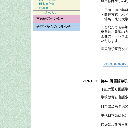
連用修飾からみ
研究室行事
読書会
・日時
2026
年
4
『いがぐり』
・開催方式
ハイ
方言研究センター
・場所 東北大
研究室からのお知らせ
※どなたでも参
※参加ご希望の方
画像のアドレスよ
いたします。
※国語学研究会
2026.1.19
第443回 国語学
下記の通り
国語
学校教育と言語
日本語当為表現
現代日本語にお
接辞による方言