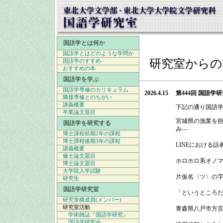
国語学とは何か
国語学とはどのような学問か
研究室からの
国語学のすすめ
おすすめの本
国語学を学ぶ
国語学専修のカリキュラム
2026.4.15
第444回 国語学
隣接専修とのちがい
講義概要
下記の通り
国語
卒業論文題目
宮城県の漁業を担
国語学を研究する
み―
博士課程前期2年の課程
博士課程後期3年の課程
LINEにおける
講義概要
修士論文題目
ホロホロ系オノ
博士論文題目
大学院入学試験
片仮名〈ツ〉の
研究生
国語学研究室
「というところ
研究室構成員(メンバー)
研究室活動
青森県八戸市方言
学術雑誌『国語学研究』
国語学研究会