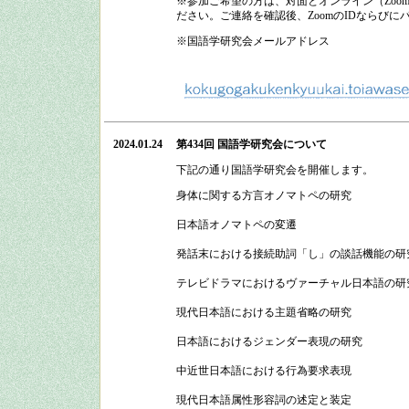
※参加ご希望の方は、対面とオンライン（Zo
ださい。ご連絡を確認後、ZoomのIDならび
※国語学研究会メールアドレス
2024.01.24
第434回 国語学研究会
について
下記の通り
国語学研究会
を開催します。
身体に関する方言オノマトペの研究
日本語オノマトペの変遷
発話末における接続助詞「し」の談話機能の研
テレビドラマにおけるヴァーチャル日本語の研
現代日本語における主題省略の研究
日本語におけるジェンダー表現の研究
中近世日本語における行為要求表現
現代日本語属性形容詞の述定と装定