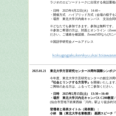
ラジオのエピソードトークに出現する発話重複
・日時
2025
年
4
月
22
日
(
火
)
14:40
～
・開催方式
ハイブリッド方式（会場の様子をZ
・場所 東北大学川内南キャンパス 文法合同研
※どなたでも参加できます。参加は無料です。
※参加ご希望の方は、対面とオンライン（Zo
ださい。ご連絡を確認後、ZoomのIDならび
※国語学研究会メールアドレス
2025.01.21
東北大学方言研究センター20周年国際シンポジ
今年度、東北大学方言研究センターの創立
20
周
『社会とリンクする方言学』
を開催いたします
ご興味のある方は、ふるってご参加ください。
・日時
2025
年
2
月
15
日(
土)
13:30
～
16:40
・場所 東北大学川内北キャンパス
C200
教室
/
(仙台市営地下鉄東西線「川内」駅より徒歩約
5
登壇者と発表タイトル（発表順）：
小林 隆（東北大学名誉教授） 基調スピーチ