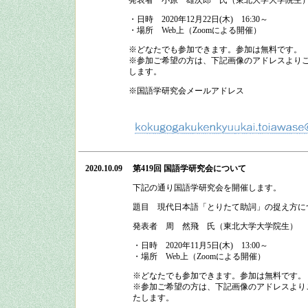
発表者 小原 雄次郎 氏（東北大学大学院生
・日時
2020
年
12
月
22
日
(
木
)
16:30
～
・場所
Web上（Zoomによる開催）
※どなたでも参加できます。参加は無料です。
※参加ご希望の方は、下記画像のアドレスよりご
します。
※国語学研究会メールアドレス
2020.10.09
第419回 国語学研究会
について
下記の通り
国語学研究会
を開催します。
題目 現代日本語「とりたて助詞」の捉え方に
発表者 周 然飛 氏（東北大学大学院生）
・日時
2020
年
11
月
5
日
(
木
)
13:00
～
・場所
Web上（Zoomによる開催）
※どなたでも参加できます。参加は無料です。
※参加ご希望の方は、下記画像のアドレスよりご
たします。