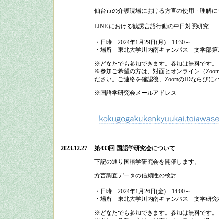
仙台市の介護現場における方言の使用・理解に
LINE における勧誘言語行動の中日対照研究
・日時
2024
年
1
月
29
日
(
月
)
13:30
～
・場所
東北大学川内南キャンパス 文学部第
※どなたでも参加できます。参加は無料です。
※参加ご希望の方は、対面とオンライン（Zo
ださい。ご連絡を確認後、ZoomのIDならび
※国語学研究会メールアドレス
2023.12.27
第433回 国語学研究会
について
下記の通り
国語学研究会
を開催します。
方言調査データの信頼性の検討
・日時
2024
年
1
月
26
日
(
金
)
14:00
～
・場所
東北大学川内南キャンパス 文学研究科
※どなたでも参加できます。参加は無料です。