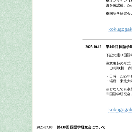
※オンライン（
絡を確認後、Zo
※国語学研究会
2025.10.12
第440回 国語学
下記の通り
国語
注意喚起の形式
加順咲帆・赤間
・日時
2025
年
・場所
東北大
※どなたでも参
※国語学研究会
2025.07.08
第439回 国語学研究会
について