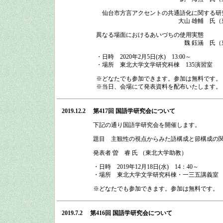
仙台市方言アクセントの共通語化に関する研
大山 雄輔 氏
異なる場面におけるあいづちの使用実態
魏 鈺涵 氏
・日時
2020
年
2
月
5
日
(
水
)
13:00
～
・場所
東北大学文学研究科棟 135演習室
※どなたでも参加できます。参加は無料です。
※当日、会場にて発表資料を配布いたします。
2019.12.2
第417回 国語学研究会
について
下記の通り
国語学研究会
を開催します。
題目 主観性の視点からみた語構成と節構成の
発表者 曽 睿 氏 （東北大学助教）
・日時
2019
年
12
月
18
日
(
水
)
14：40
～
・場所
東北大学文学研究科棟・一三五講義室
※どなたでも参加できます。参加は無料です。
2019.7.2
第416回 国語学研究会
について