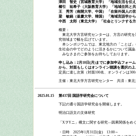
津田 智史（宮城教育大学） 「地域生活を伝
櫛引 祐希子（大阪教育大学） 「地域住民と
王 秀芳（南開大学、中国） 「在留外国人の
梁 敏鎬（釜慶大学、韓国） 「海域言語学か
中西 太郎（東北大学） 「社会とリンクする
概要：
東北大学方言研究センターは、方言の研究を
究領域まで幅を広げています。
本シンポジウムでは、東北地方の「ことば」
生社会の中でどのように活きるかについて議論
みなさまのご参加をお待ちしております。
申し込み：
2月10
日(月)までに参加申込フォーム
から、対面もしくはオンライン聴講を選択の上
定員に達し次第（対面
100
名、オンラインは
300
主催：東北大学方言研究センター 共済：東北
2025.01.15
第437回 国語学研究会
について
下記の通り
国語学研究会
を開催します。
明治口語文の文体研究
「XヲYニ」構文に関する研究―因果関係をめ
・日時
2025
年
1
月
31
日
(
金
)
13:00
～