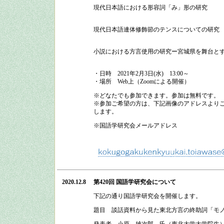
現代日本語における形容詞「み」形の研究
現代日本語連体修飾節のテンスについての研究
小説における方言使用の研究ー宮城県を舞台と
・日時
2021
年
2
月
3
日
(
水
)
13:00
～
・場所
Web上（Zoomによる開催）
※どなたでも参加できます。参加は無料です。
※参加ご希望の方は、下記画像のアドレスよりご
します。
※国語学研究会メールアドレス
2020.12.8
第420回 国語学研究会
について
下記の通り
国語学研究会
を開催します。
題目 談話資料から見た東北方言の終助詞「モ