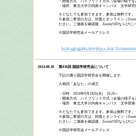
・開催方式
ハイブリッド方式（会場の様子をZ
・場所 東北大学川内南キャンパス 文学研究
※どなたでも参加できます。参加は無料です。
※参加ご希望の方は、対面とオンライン（Zo
ださい。ご連絡を確認後、ZoomのIDならび
※国語学研究会メールアドレス
2024.08.30
第436回 国語学研究会
について
下記の通り
国語学研究会
を開催します。
人称詞「あなた」の成立
・日時
2024
年
9
月
18
日
(
水
)
16:20
～
・開催方式
ハイブリッド方式（会場の様子をZ
・場所 東北大学川内南キャンパス 文学部第
※どなたでも参加できます。参加は無料です。
※参加ご希望の方は、対面とオンライン（Zo
ださい。ご連絡を確認後、ZoomのIDならび
※国語学研究会メールアドレス