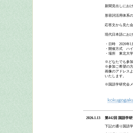
新聞見出しにお
形容詞活用体系
応答文から見た
現代日本語にお
・日時
2026
年
1
・開催方式
ハイ
・場所 東北大学
※どなたでも参
※参加ご希望の方
画像のアドレスよ
いたします。
※国語学研究会
2026.1.13
第442回 国語学
下記の通り
国語