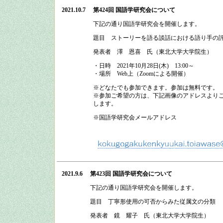
2021.10.7
第424回 国語学研究会
について
下記の通り
国語学研究会
を開催します。
題目 ストーリーを語る談話における語り手の
発表者 澤 恩喜 氏（東北大学大学院生）
・日時
2021
年
10
月
28
日
(
木
)
13:00
～
・場所
Web上（Zoomによる開催）
※どなたでも参加できます。参加は無料です。
※参加ご希望の方は、下記画像のアドレスよりご
します。
※国語学研究会メールアドレス
2021.9.6
第423回 国語学研究会
について
下記の通り
国語学研究会
を開催します。
題目 丁寧形使用の可否からみた従属文の分類
発表者 鏡 耀子 氏（東北大学大学院生）