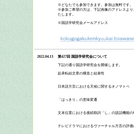
※どなたでも参加できます。参加は無料です。
※参加ご希望の方は、下記画像のアドレスよりご
たします。
※国語学研究会メールアドレス
2022.04.13
第427回 国語学研究会
について
下記の通り
国語学研究会
を開催します。
起承転結文章の構造と結束性
日本語方言における天候に関するオノマトペ
「はっきり」の意味変遷
文末位置における接続助詞「し」の談話機能の
テレビドラマにおけるヴァーチャル方言の評価