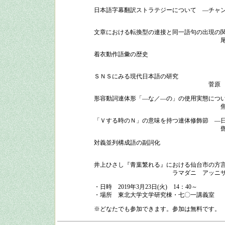
日本語字幕翻訳ストラテジーについて ―チャ
文章における転換型の連接と同一語句の出現の
着衣動作語彙の歴史
ＳＮＳにみる現代日本語の研究
菅原
形容動詞連体形「―な／―の」の使用実態につ
「Ｖする時のＮ」の意味を持つ連体修飾節 ―
対義並列構成語の副詞化
井上ひさし『青葉繁れる』における仙台市の方
ラマダニ アッニ
・日時
2019
年
3
月
23
日
(
火
)
14：40
～
・場所
東北大学文学研究棟・七〇一講義室
※どなたでも参加できます。参加は無料です。