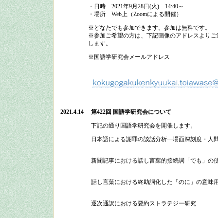
・日時
2021
年
9
月
28
日
(
火
)
14:40
～
・場所
Web上（Zoomによる開催）
※どなたでも参加できます。参加は無料です。
※参加ご希望の方は、下記画像のアドレスよりご連
します。
※国語学研究会メールアドレス
2021.4.14
第422回 国語学研究会
について
下記の通り
国語学研究会
を開催します。
日本語による謝罪の談話分析―場面深刻度・人
新聞記事における話し言葉的接続詞「でも」の
話し言葉における終助詞化した「のに」の意味
逐次通訳における要約ストラテジー研究