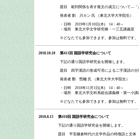
題目 範列関係を表す複文の成立について―「
発表者 劉 川カン 氏 （東北大学大学院生）
・日時
2019
年
1
月
10
日
(
木
)
14：40
～
・場所
東北大学文学研究棟・一三五講義室
※どなたでも参加できます。参加は無料です。
2018.10.18
第411回 国語学研究会
について
下記の通り
国語学研究会
を開催します。
題目 四字漢語の形成可否による二字漢語の分
発表者 鄭 煕轍 氏 （東北大学大学院生）
・日時
2018
年
11
月
1
日
(
木
)
14：40
～
・場所
東北大学文科系総合講義棟・第一小講
※どなたでも参加できます。参加は無料です。
2018.8.15
第410回 国語学研究会
について
下記の通り
国語学研究会
を開催します。
題目 平安鎌倉時代の文学作品の特徴語と文体