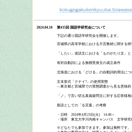
2024.04.10
第435回 国語学研究会
について
下記の通り
国語学研究会
を開催します。
宮城県の高等学校における方言教材に関する研
「したい」述語文における「ものがたり文」と
有対自動詞による無標受身文の成立条件
北海道における「どける」の自動詞的用法につ
文末形式「クナイ?」の使用実態
―東京都と宮城県での実態調査から見る意味的
「ノ」で言い切る真偽疑問文に対する応答様相
新語としての「る言葉」の考察
・日時
2024
年
4
月
23
日
(
火
)
14:40
～
・場所
東北大学川内南キャンパス 文学研究科
※どなたでも参加できます。参加は無料です。