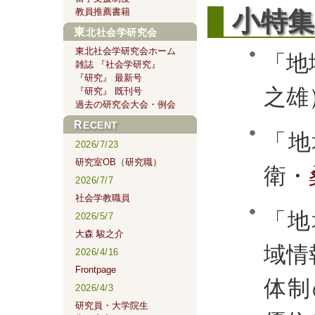
小
教員推薦書籍
特集
東北社会学研究会
東北社会学研究会ホーム
「地
雑誌 『社会学研究』
『研究』 最新号
之雄
『研究』 既刊号
過去の研究会大会・例会
RECENT
「地
2026/7/23
研究室OB（研究職）
衛・
2026/7/7
社会学教職員
「地
2026/5/7
大森 駿之介
域情
2026/4/16
Frontpage
体制
2026/4/3
研究員・大学院生