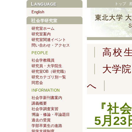
トップ
LANGUAGE
English
社会学研究室
研究室ホーム
研究室案内
研究室関連イベント
問い合わせ・アクセス
高校
PEOPLE
社会学教職員
研究員・大学院生
大学院
研究室OB（研究職）
研究カテゴリ別一覧
同窓会
へ
INFORMATION
社会学新刊書案内
講義概要
『社会
社会学調査実習
博論・修論・卒論題目
5月2
過去の受賞
学部卒業生の進路
留学支援制度