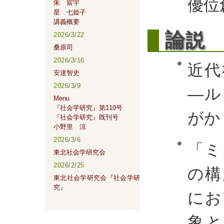
優位
朱 宸宇
星 七姫子
講義概要
論
説
2026/3/22
桑原司
2026/3/16
近代
安達智史
2026/3/9
―ル
Menu
『社会学研究』第110号
がか
『社会学研究』既刊号
小野里 涼
2026/3/6
「ミ
東北社会学研究会
2026/2/25
の構
東北社会学研究会『社会学研
究』
にお
象