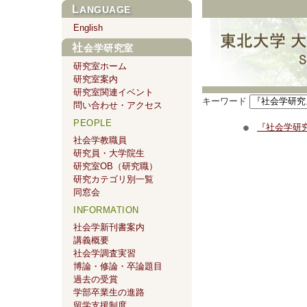
LANGUAGE
English
社会学研究室
研究室ホーム
研究室案内
研究室関連イベント
キーワード
問い合わせ・アクセス
PEOPLE
『社会学研究
社会学教職員
研究員・大学院生
研究室OB（研究職）
研究カテゴリ別一覧
同窓会
INFORMATION
社会学新刊書案内
講義概要
社会学調査実習
博論・修論・卒論題目
過去の受賞
学部卒業生の進路
留学支援制度