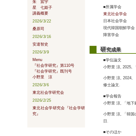
朱 宸宇
■所属学会
星 七姫子
講義概要
東北社会学会
日本社会学会
2026/3/22
現代韓国朝鮮学会
桑原司
障害学会
2026/3/16
安達智史
研
究成果
2026/3/9
Menu
■学位論文
『社会学研究』第110号
小野里 涼, 20
『社会学研究』既刊号
小野里 涼
小野里 涼, 20
2026/3/6
修士論文.
東北社会学研究会
■学会報告
2026/2/25
小野里 涼, 「地
東北社会学研究会『社会学研
究』
小野里 涼, 「
日.
■そのほか