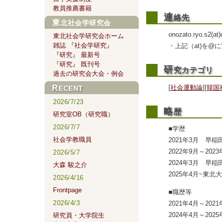
教員推薦書籍
連
絡先
東北社会学研究会
onozato.ryo.s2(at)
東北社会学研究会ホーム
雑誌 『社会学研究』
・上記（at)を@
『研究』 最新号
『研究』 既刊号
研
究カテゴリ
過去の研究会大会・例会
[
社会運動論
]
[
韓国
RECENT
2026/7/23
略
歴
研究室OB（研究職）
2026/7/7
■学歴
社会学教職員
2021年3月 早
2022年9月～20
2026/5/7
2024年3月 早
大森 駿之介
2025年4月~
2026/4/16
Frontpage
■職歴等
2026/4/3
2021年4月～2
2024年4月～2
研究員・大学院生