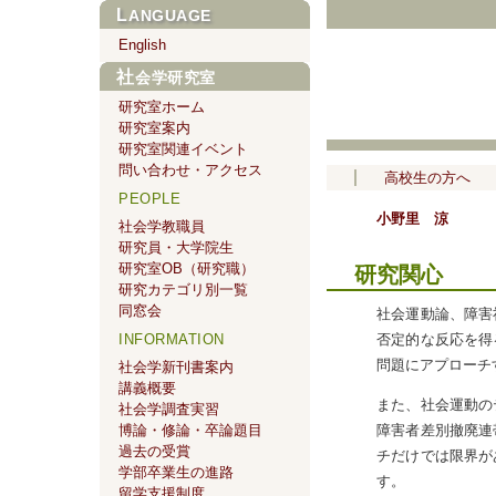
LANGUAGE
English
社会学研究室
研究室ホーム
研究室案内
研究室関連イベント
問い合わせ・アクセス
高校生の方へ
PEOPLE
小野里 涼
社会学教職員
研究員・大学院生
研究室OB（研究職）
研究関心
研究カテゴリ別一覧
同窓会
社会運動論、障害
否定的な反応を得
INFORMATION
問題にアプローチ
社会学新刊書案内
講義概要
また、社会運動の
社会学調査実習
博論・修論・卒論題目
障害者差別撤廃連
過去の受賞
チだけでは限界が
学部卒業生の進路
す。
留学支援制度