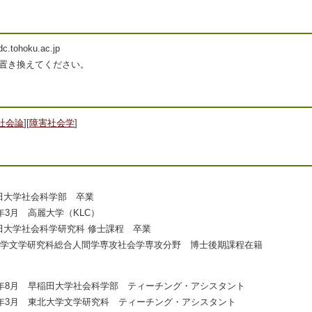
dc.tohoku.ac.jp
に置き換えてください。
社会論
]
[
障害社会学
]
稲田大学社会科学部 卒業
23年3月 高麗大学（KLC）
稲田大学社会科学研究科 修士課程 卒業
東北大学文学研究科総合人間学専攻社会学専攻分野 博士後期課程在籍
021年8月 早稲田大学社会科学部 ティーチング・アシスタント
025年3月 東北大学文学研究科 ティーチング・アシスタント