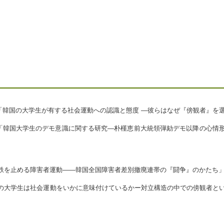
25, 「韓国の大学生が有する社会運動への認識と態度 ―彼らはなぜ『傍観者』を選択
24, 「韓国大学生のデモ意識に関する研究―朴槿恵前大統領弾劾デモ以降の心情
下鉄を止める障害者運動――韓国全国障害者差別撤廃連帯の『闘争』のかたち」第98回
韓国の大学生は社会運動をいかに意味付けているかー対立構造の中での傍観者とい