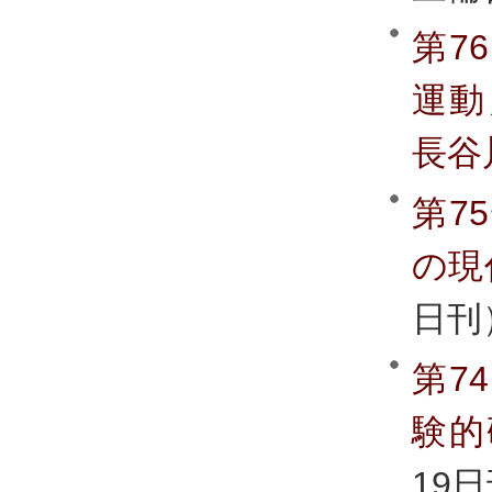
第7
運動
長谷
第7
の現
日刊
第7
験的
19