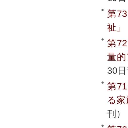
第7
祉」
第7
量的
30
第7
る家
刊）