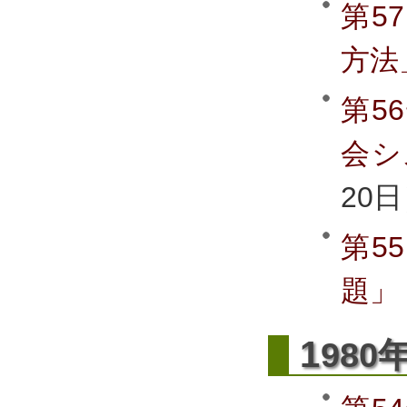
第5
方法
第5
会シ
20
第5
題」
1
980