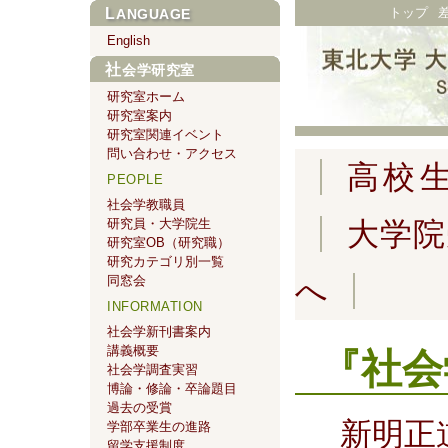
トップ
LANGUAGE
English
社会学研究室
研究室ホーム
研究室案内
研究室関連イベント
問い合わせ・アクセス
高校
PEOPLE
社会学教職員
研究員・大学院生
大学院
研究室OB（研究職）
研究カテゴリ別一覧
同窓会
へ
INFORMATION
社会学新刊書案内
講義概要
『社会
社会学調査実習
博論・修論・卒論題目
過去の受賞
新明正
学部卒業生の進路
留学支援制度