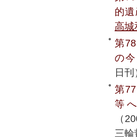
的遺
高城
第7
の今
日刊
第7
等
（20
三輪