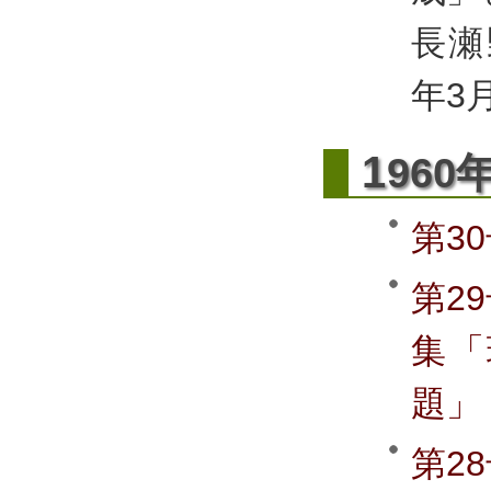
長瀬
年3
1
960
第3
第2
集「
題」
第2