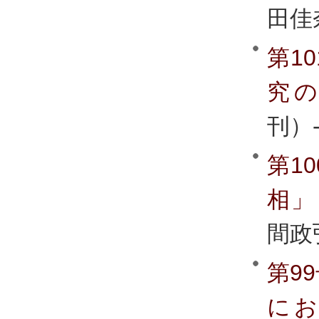
田佳
第1
究
刊）
第1
相」
間政
第9
に