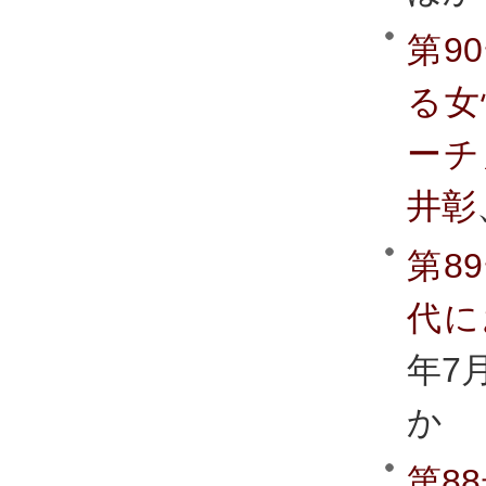
第9
る女
ーチ
井彰
第8
代に
年7
か
第8