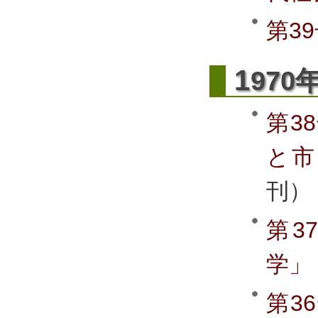
第3
1
970
第3
と市
刊）
第3
学」
第3