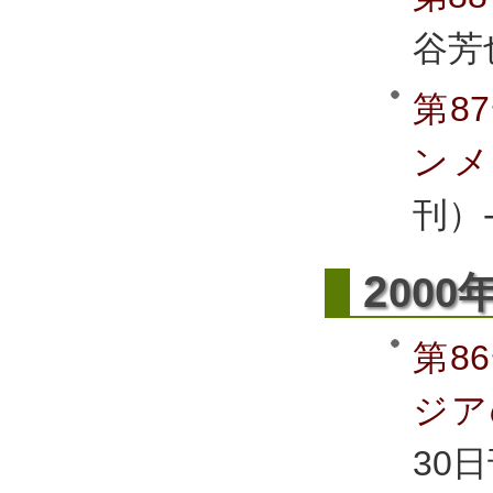
谷芳
第8
ン
刊）
2
000
第8
ジア
30日