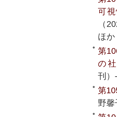
可視
（20
ほか
第1
の
刊）
第10
野馨