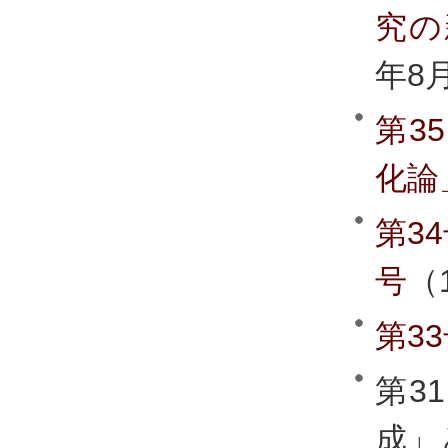
究の
年8
第3
化論
第3
号
（
第3
第3
成」