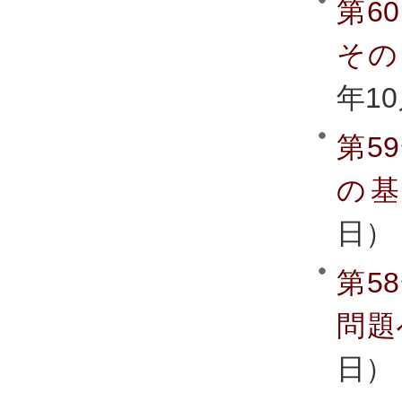
第6
その
年1
第5
の
日）
第5
問題
日）