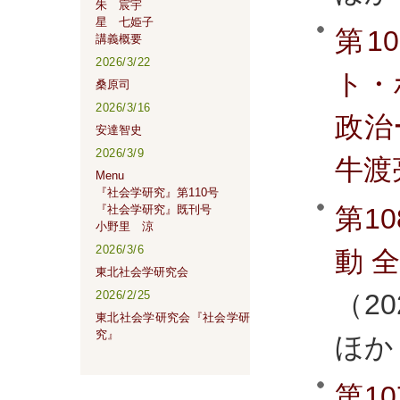
朱 宸宇
星 七姫子
第1
講義概要
2026/3/22
ト・
桑原司
2026/3/16
政治
安達智史
2026/3/9
牛渡
Menu
『社会学研究』第110号
第1
『社会学研究』既刊号
小野里 涼
2026/3/6
動
東北社会学研究会
（20
2026/2/25
東北社会学研究会『社会学研
究』
ほか
第1