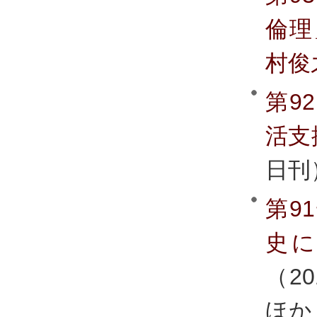
倫理
村俊
第9
活支
日刊
第9
史
（2
ほか