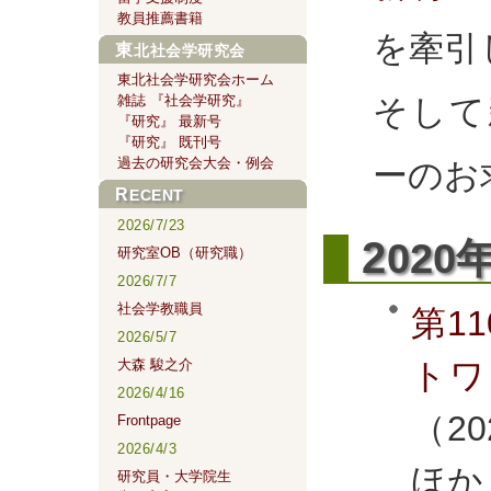
教員推薦書籍
を牽引
東北社会学研究会
東北社会学研究会ホーム
そして
雑誌 『社会学研究』
『研究』 最新号
『研究』 既刊号
過去の研究会大会・例会
ーのお
RECENT
2026/7/23
2
020
研究室OB（研究職）
2026/7/7
社会学教職員
第1
2026/5/7
トワ
大森 駿之介
2026/4/16
（20
Frontpage
2026/4/3
ほか
研究員・大学院生