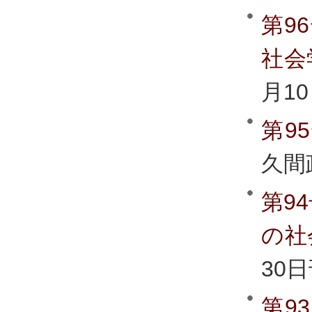
第9
社会
月1
第9
久間
第9
の社
30
第9