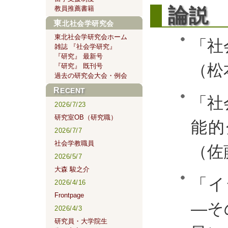
論
教員推薦書籍
説
東北社会学研究会
東北社会学研究会ホーム
「社
雑誌 『社会学研究』
『研究』 最新号
（松
『研究』 既刊号
過去の研究会大会・例会
RECENT
「社
2026/7/23
研究室OB（研究職）
能
2026/7/7
社会学教職員
（佐
2026/5/7
大森 駿之介
「イ
2026/4/16
Frontpage
―そ
2026/4/3
研究員・大学院生