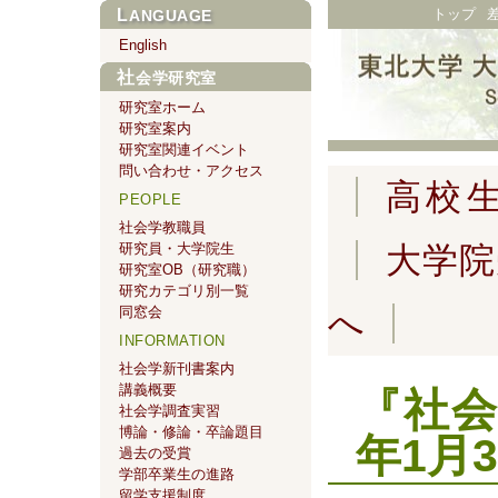
トップ
LANGUAGE
English
社会学研究室
研究室ホーム
研究室案内
研究室関連イベント
問い合わせ・アクセス
高校
PEOPLE
社会学教職員
研究員・大学院生
大学院
研究室OB（研究職）
研究カテゴリ別一覧
同窓会
へ
INFORMATION
社会学新刊書案内
講義概要
『社会
社会学調査実習
博論・修論・卒論題目
年1月
過去の受賞
学部卒業生の進路
留学支援制度