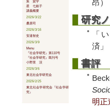
昂）
朱 宸宇
星 七姫子
講義概要
研
究ノ
2026/3/22
桑原司
2026/3/16
「
安達智史
2026/3/9
済」
Menu
『社会学研究』第110号
『社会学研究』既刊号
書
評
小野里 涼
2026/3/6
東北社会学研究会
Be
2026/2/25
東北社会学研究会『社会学研
Soci
究』
明正