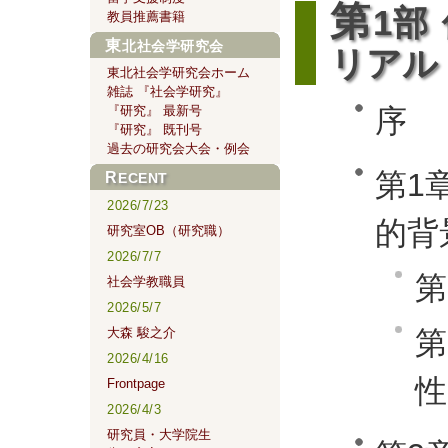
第
1部
教員推薦書籍
東北社会学研究会
リアル
東北社会学研究会ホーム
雑誌 『社会学研究』
『研究』 最新号
序
『研究』 既刊号
過去の研究会大会・例会
第1
RECENT
2026/7/23
的背
研究室OB（研究職）
2026/7/7
第
社会学教職員
2026/5/7
大森 駿之介
第
2026/4/16
性
Frontpage
2026/4/3
研究員・大学院生