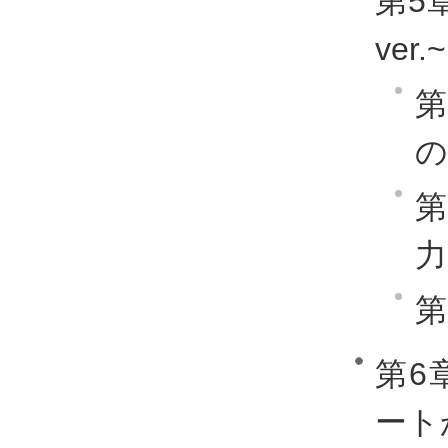
第5
ver.~
第
の
第
力
第
第6
ート