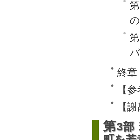
第
の
第
パ
終章
【参
【謝
第
3部
町を若