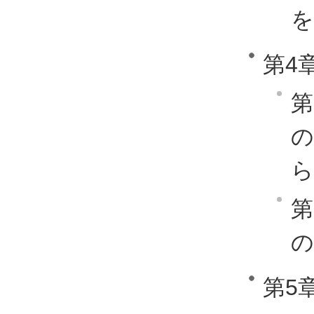
を
第4
第
ら
第
の
第5