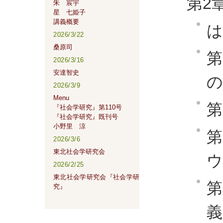
第2
朱 宸宇
星 七姫子
講義概要
は
2026/3/22
桑原司
第
2026/3/16
安達智史
の
2026/3/9
Menu
第
『社会学研究』第110号
『社会学研究』既刊号
小野里 涼
第
2026/3/6
東北社会学研究会
ウ
2026/2/25
東北社会学研究会『社会学研
第
究』
義