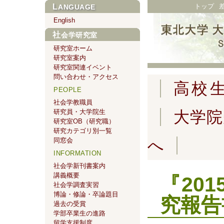
トップ
LANGUAGE
English
社会学研究室
研究室ホーム
研究室案内
研究室関連イベント
問い合わせ・アクセス
高校
PEOPLE
社会学教職員
研究員・大学院生
大学院
研究室OB（研究職）
研究カテゴリ別一覧
同窓会
へ
INFORMATION
社会学新刊書案内
講義概要
『20
社会学調査実習
博論・修論・卒論題目
究報告
過去の受賞
学部卒業生の進路
留学支援制度