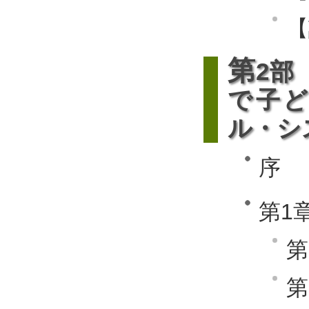
【
第
2部
で子
ル・シ
序
第1
第
第