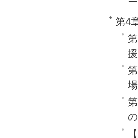
ー
第4
第
援
第
場
第
の
【