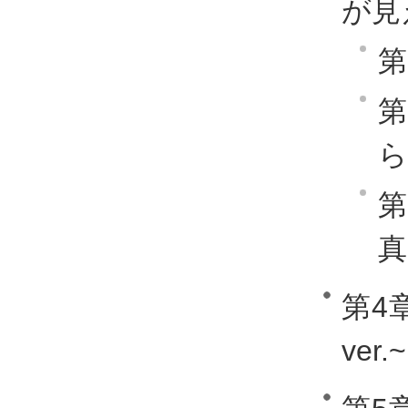
が見
第
第
ら
第
真
第4
ver.~