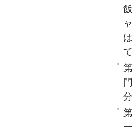
は
て
第
分
第