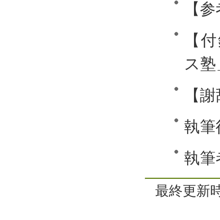
【参
【付
ス塾
【謝
執筆
執筆
最終更新時間