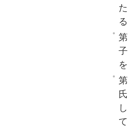
る
第
を
第
て