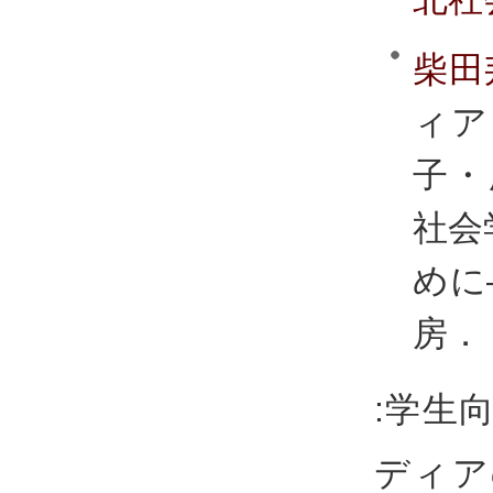
柴田
ィア
子・
社会
めに
房．
:学生
ディア