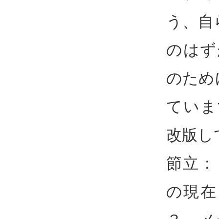
う、自
のはず
のため
ていま
改版し
節立：
の現