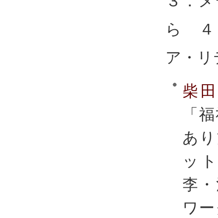
３．メ
ら ４
ア・リ
柴
「福
あり
ッ
李・
ワー