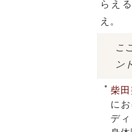
らえ
え。
こ
ン
柴田
にお
ディ