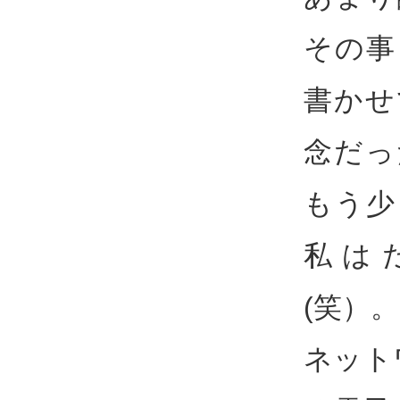
その事
書かせ
念だっ
もう少
私は
(笑）
ネット