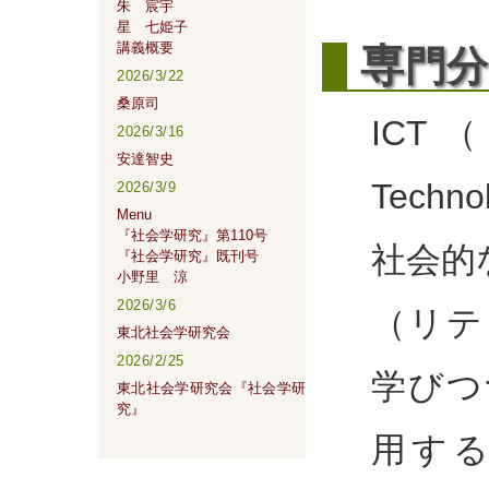
朱 宸宇
星 七姫子
講義概要
専
門分
2026/3/22
桑原司
ICT（In
2026/3/16
安達智史
Tech
2026/3/9
Menu
『社会学研究』第110号
社会的
『社会学研究』既刊号
小野里 涼
2026/3/6
（リテ
東北社会学研究会
2026/2/25
学びつ
東北社会学研究会『社会学研
究』
用す