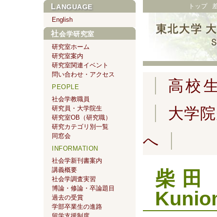
トップ
LANGUAGE
English
社会学研究室
研究室ホーム
研究室案内
研究室関連イベント
問い合わせ・アクセス
高校
PEOPLE
社会学教職員
研究員・大学院生
大学院
研究室OB（研究職）
研究カテゴリ別一覧
同窓会
へ
INFORMATION
社会学新刊書案内
講義概要
柴田 
社会学調査実習
博論・修論・卒論題目
Kunio
過去の受賞
学部卒業生の進路
留学支援制度