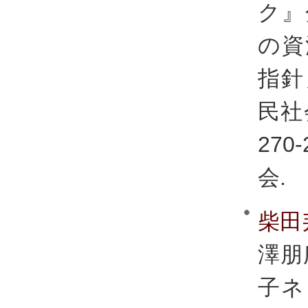
ク』
の資
指針
民社
27
会.
柴田
澤朋
子ネ