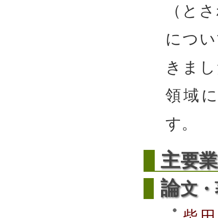
（とさ
につい
きまし
領域
す。
主
要業
論
文・
柴