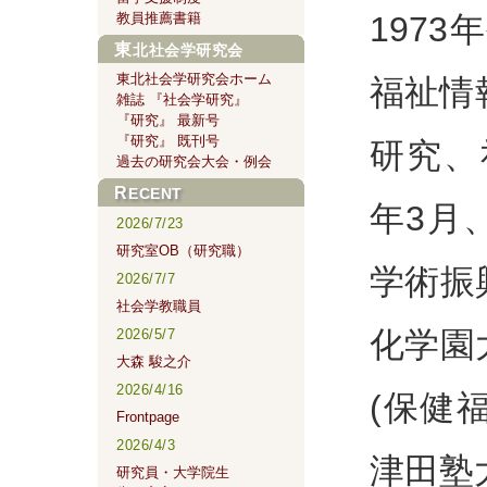
197
教員推薦書籍
東北社会学研究会
東北社会学研究会ホーム
福祉情
雑誌 『社会学研究』
『研究』 最新号
『研究』 既刊号
研究、
過去の研究会大会・例会
RECENT
年3月
2026/7/23
研究室OB（研究職）
学術振
2026/7/7
社会学教職員
化学園
2026/5/7
大森 駿之介
2026/4/16
(保健
Frontpage
2026/4/3
津田塾
研究員・大学院生