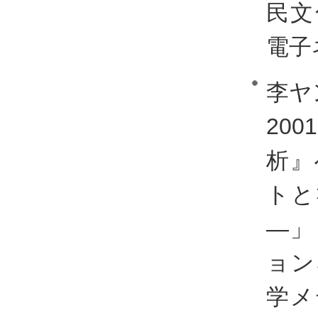
民文
電子
李ヤ
20
析』
トと
―」
ョン
学メ