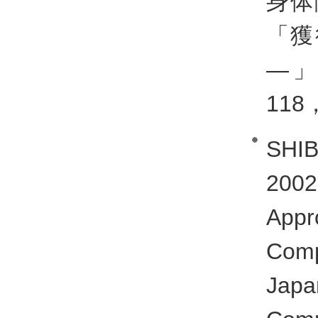
身体
「獲
―」
118
SH
2002
Appr
Comp
Jap