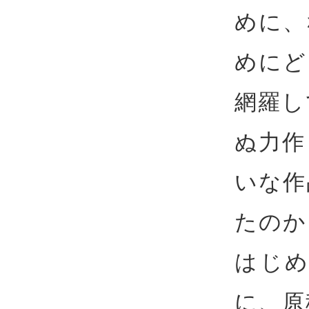
めに、
めにど
網羅し
ぬ力作
いな作
たのか
はじめ
に、原